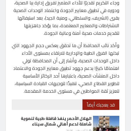
وجاء التكريم تقديرًا للأداء المتميز لفريق إدارة ببا الصحية،
ودوره في تطبيق معايير الجودة واعتماد الوحدات الصحية
بقرى (الشريف، والسلطاني، ومنية الجيد)، بعد استيفائها
الاشتراطات والمعايير المعتمدة، بما يؤكد جاهزيتها
لتقديم خدمات صحية آمنة وعالية الجودة.
وأكد نائب المحافظ أن ما تحقق يعكس حجم الجهود التي
تبذلها الفرق الطبية والإدارية للارتقاء بمستوى الأداء
داخل الوحدات الصحية، وأشار إلى أن المحافظة تولي
اهتمامًا كبيرًا بدعم جهود تطبيق معايير الجودة والاعتماد
داخل المنشآت الصحية، باعتبارها أحد الركائز الأساسية
لتطوير القطاع الصحي، تنفيذًا لتوجيهات القيادة السياسية،
لتعزيز ثقة المواطنين في مستوى الخدمة المقدمة.
قد يعجبك أيضاً
الهلال الأحمر ينفذ قافلة طبية تنموية
شاملة لدعم أهالي شمال سيناء
7 أغسطس، 2026