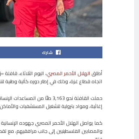
شارك
أطلق
الهلال الأحمر المصري
اتجاه قطاع غزة، وذلك في إطار دوره كآلية وطنية لت
حملت القافلة نحو 3,163 طنًا من ا
إغاثية، ومواد بترولية لتشغيل المستشفيات والأماكن ا
كما يواصل الهلال الأحمر المصري جهوده الإنسانية 
والمصابين الفلسطينيين إلى جانب مرافقيهم، مع تقدي
غزة.