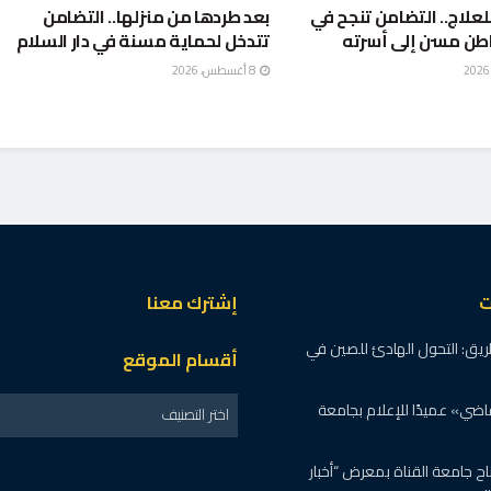
لعلاج.. التضامن تنجح في
بعد طردها من منزلها.. التضامن
طن مسن إلى أسرته
تتدخل لحماية مسنة في دار السلام
8 أغسطس، 2026
بفرق الطوارئ لدعم
ناصر