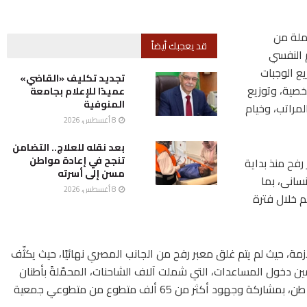
ملة من
قد يعجبك أيضاً
م النفسي
يع الوجبات
تجديد تكليف «القاضي»
خصية، وتوزيع
عميدًا للإعلام بجامعة
المنوفية
لمراتب، وخيام
8 أغسطس، 2026
بعد نقله للعلاج.. التضامن
تنجح في إعادة مواطن
فح منذ بداية
مسن إلى أسرته
سانى، بما
8 أغسطس، 2026
م خلال فترة
زمة، حيث لم يتم غلق معبر رفح من الجانب المصري نهائيًا، حيث يكثّف
مين دخول المساعدات، التي شملت آلاف الشاحنات، المحمّلةً بأطنان
المساعدات الإغاثية والإنسانية، والتى تجاوزت مليون طن، بمشاركة وجهود أكثر من 65 ألف متطوع من متطوعي جمعية