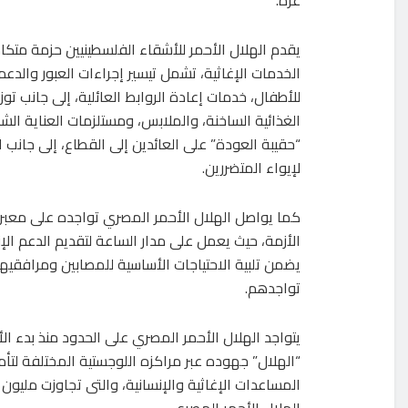
يقدم الهلال الأحمر للأشقاء الفلسطينيين حزمة متكا
الخدمات الإغاثية، تشمل تيسير إجراءات العبور والدع
للأطفال، خدمات إعادة الروابط العائلية، إلى جانب توز
الغذائية الساخنة، والملابس، ومستلزمات العناية الش
“حقيبة العودة” على العائدين إلى القطاع، إلى جانب ا
لإيواء المتضررين.
كما يواصل الهلال الأحمر المصري تواجده على معبر ر
الأزمة، حيث يعمل على مدار الساعة لتقديم الدعم الإن
يضمن تلبية الاحتياجات الأساسية للمصابين ومرافقيه
تواجدهم.
يتواجد الهلال الأحمر المصري على الحدود منذ بدء الأ
“الهلال” جهوده عبر مراكزه اللوجستية المختلفة لتأ
الهلال الأحمر المصري.