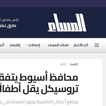
رئيس مجلس الإ
طارق لط
آخر الأخبار
استاد المساء
إتصالات
إقتصاد
أخب
الرئيسية
أهالينا
محافظ أسيوط يتفق
تروسيكل يقل أطفالًا
ويتابع أعمال التمشيط ويزور المستشفى و