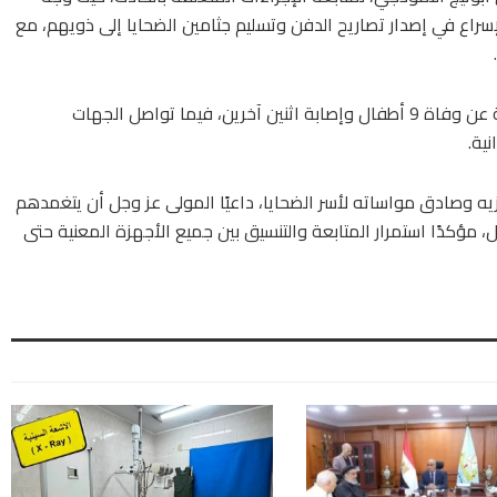
لإسراع في إصدار تصاريح الدفن وتسليم جثامين الضحايا إلى ذويهم، مع
وحتى لحظة إصدار هذا البيان، أسفرت المتابعة الأولية عن وفاة 9 أطفال وإصابة اثنين آخرين، فيما تواصل الجهات
ية.
 وصادق مواساته لأسر الضحايا، داعيًا المولى عز وجل أن يتغمدهم
 مؤكدًا استمرار المتابعة والتنسيق بين جميع الأجهزة المعنية حتى