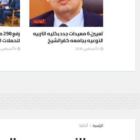
أهالينا
تعيين 6 معيدات جدد بكليه التربيه
رف
النوعيه بجامعه كفرالشيخ
للحملات ا
6 أغسطس، 2026
6 أغسطس، 2026
الرئيسية
أهالينا