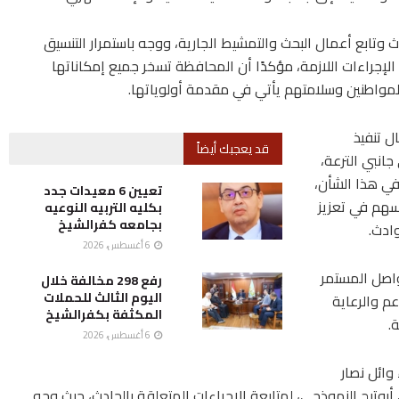
وتابع أعمال البحث والتمشيط الجارية، ووجه باستمرار التنسيق
إجراءات اللازمة، مؤكدًا أن المحافظة تسخر جميع إمكاناتها
المواطنين وسلامتهم يأتي في مقدمة أولوياتها.
ل تنفيذ
قد يعجبك أيضاً
انبي الترعة،
 في هذا الشأن،
تعيين 6 معيدات جدد
سهم في تعزيز
بكليه التربيه النوعيه
بجامعه كفرالشيخ
ادث.
6 أغسطس، 2026
واصل المستمر
رفع 298 مخالفة خلال
اليوم الثالث للحملات
م والرعاية
المكثفة بكفرالشيخ
.
6 أغسطس، 2026
وائل نصار
بوتيج النموذجي، لمتابعة الإجراءات المتعلقة بالحادث، حيث وجه