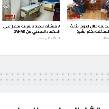
أهالينا
أهالينا
ع 298 مخالفة خلال اليوم الثالث
3 منشآت صحية بالغربية تحصل على
لمكثفة بكفرالشيخ
الاعتماد المبدئي من GAHAR
6 أغسطس، 2026