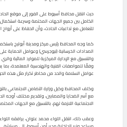
حيث انتقل محافظ أسيوط على الفور إلى موقع الحادث 
الكامل بين جميع الجهات المختصة وسرعة استكمال ال
للتعامل مع تداعيات الحادث، وأن الحفاظ على أرواح 
كما وجه المحافظ رئيس مركز ومدينة أبوتيج باستكما
الصدادات الخرسانية (نيوجرسي) وعوامل الحماية على ج
والتنسيق مع الإدارة المركزية للموارد المائية والري
وفقًا للمواصفات الفنية والهندسية المعتمدة، بما ي
عوامل السلامة والحد من مخاطر تكرار مثل هذه الحو
وكلف المحافظ وكيل وزارة التضامن الاجتماعي بالت
مع أسر الضحايا والمصابين، وتقديم مختلف أوجه الدع
الاجتماعية اللازمة لهم، بالتنسيق مع الجهات المختصة
وعقب ذلك، انتقل اللواء محمد علوان، يرافقه اللواء 
مساعد وزير الداخلية مدير أمن أسيوط، إلى مستشفى أ