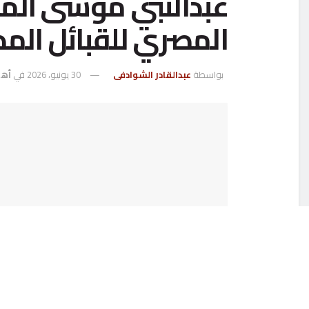
عبدالنبي موسى الم
المصري للقبائل المص
بواسطة
عبدالقادر الشوادفى
30 يونيو، 2026
في
أها