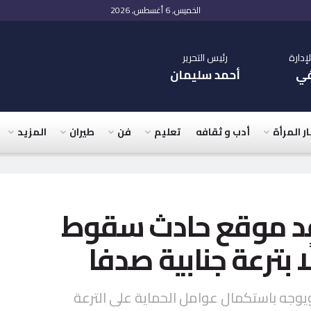
الخميس, 6 أغسطس, 2026
دارة
رئيس التحرير
في
أحمد سليمان
ار المرأة
أدب و ثقافه
تعليم
فن
طيران
المزيد
د موقع حادث سقوط
 بترعة جنابية صدفا
يوجه باستكمال عوامل الحماية على الترعة