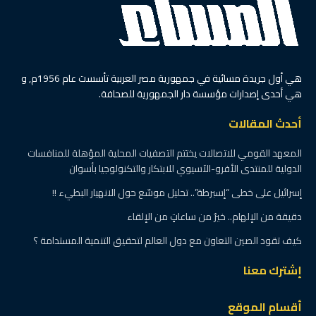
هي أول جريدة مسائية في جمهورية مصر العربية تأسست عام 1956م, و
هي أحدى إصدارات مؤسسة دار الجمهورية للصحافة.
أحدث المقالات
المعهد القومي للاتصالات يختتم التصفيات المحلية المؤهلة للمنافسات
الدولية للمنتدى الأفرو-الآسيوي للابتكار والتكنولوجيا بأسوان
إسرائيل على خطى “إسبرطة”.. تحليل موسّع حول الانهيار البطيء !!
دقيقة من الإلهام.. خيرٌ من ساعاتٍ من الإلقاء
كيف تقود الصين التعاون مع دول العالم لتحقيق التنمية المستدامة ؟
إشترك معنا
أقسام الموقع