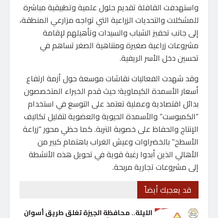
واستهدفت القافلة تقديم حلول علمية وتطبيقية مباشرة
للمشكلات والتحديات الزراعية التي تواجه مزارعي المنطقة،
إلى جانب تحفيز الشباب والسيدات وتأهيلهم لإقامة
مشروعات زراعية صغيرة ومتناهية الصغر تساهم في
تحسين دخل الأسر الريفية.
وقد شهدت الفعاليات نقاشات موسعة حول أزمة ارتفاع
أسعار الأسمدة الكيماوية؛ حيث قدم الخبراء المتخصصون
بدائل اقتصادية وعملية تعتمد على التوسع في استخدام
“الكمبوست” والأسمدة الحيوية والعضوية لتقليل تكاليف
الإنتاج والحفاظ على خصوبة التربة. كما حظي محور “زراعة
الأسطح” بالخضراوات وعيش الغراب باهتمام كبير من
الأهالي الذين أبدوا رغبة قوية في تحويل هذه الأنشطة
إلى مشروعات تجارية مربحة.
قد يعجبك أيضاً
الليلة.. محافظة الجيزة تغلق طريق أسوان