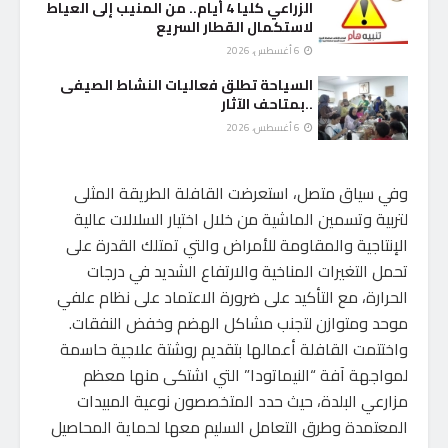
الزراعي كليا 4 أيام.. من المنيب إلى العياط
لاستكمال القطار السريع
6 أغسطس، 2026
السياحة تطلق فعاليات النشاط الصيفى
..بمتاحف الآثار
6 أغسطس، 2026
وفي سياق متصل، استعرضت القافلة الطريقة المثلى
لتربية وتسمين الماشية من خلال اختيار السلالات عالية
الإنتاجية والمقاومة للأمراض والتي تمتلك القدرة على
تحمل التغيرات المناخية والارتفاع الشديد في درجات
الحرارة، مع التأكيد على ضرورة الاعتماد على نظام علفي
موحد ومتوازن لتجنب مشاكل الهضم وخفض النفقات.
واختتمت القافلة أعمالها بتقديم روشتة علاجية حاسمة
لمواجهة آفة “النيماتودا” التي اشتكى منها معظم
مزارعي البلدة، حيث حدد المتخصصون نوعية المبيدات
المعتمدة وطرق التعامل السليم معها لحماية المحاصيل