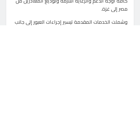
كافة أوجه الدعم والرعاية اللازمة وتوديع المغادرين من
مصر إلى غزة.
وشملت الخدمات المقدمة تيسير إجراءات العبور إلى جانب
توزيع الوجبات الغذائية الساخنة، والملابس، ومستلزمات
العناية الشخصية، بما يضمن تلبية الاحتياجات الأساسية
للمصابين ومرافقيهم خلال فترة تواجدهم.
ويواصل الهلال الأحمر المصري تواجده على معبر رفح منذ
بداية الأزمة، حيث يعمل على مدار الساعة لتقديم الدعم
الإنساني.
قد يعجبك أيضاً
الليلة.. محافظة الجيزة تغلق طريق أسوان
الزراعي كليا 4 أيام.. من المنيب إلى العياط
لاستكمال القطار السريع
6 أغسطس، 2026
السياحة تطلق فعاليات النشاط الصيفى