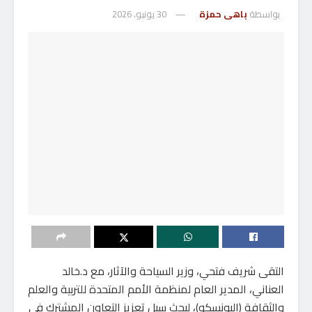
بواسطة
باهى حمزة
30 يونيو، 2026
التقى شريف فتحي، وزير السياحة والآثار، مع د.خالد
العناني، المدير العام لمنظمة الأمم المتحدة للتربية والعلم
والثقافة (اليونسكو)، لبحث سبل تعزيز التعاون المشترك في