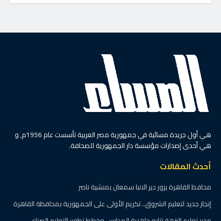
هي أول جريدة مسائية في جمهورية مصر العربية تأسست عام 1956م, و
هي أحدى إصدارات مؤسسة دار الجمهورية للصحافة.
أحدث المقالات
محافظ القاهرة يزور دير الانبا سمعان بمنشية ناصر
إنجاز جديد لتعليم الشروق.. تكريم الأولى على الجمهورية بمحافظة القاهرة
مدير تعليم النزهة تتابع جاهزية المدارس وخطط تطوير التعليم الصناعي