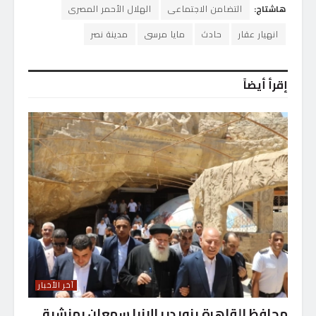
هاشتاج:
التضامن الاجتماعى
الهلال الأحمر المصرى
انهيار عقار
حادث
مايا مرسى
مدينة نصر
إقرأ أيضاً
آخر الأخبار
محافظ القاهرة يزور دير الانبا سمعان بمنشية