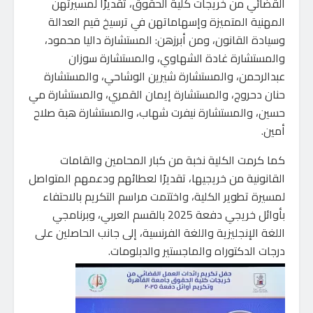
القضائي من خريجات كلية الحقوق، تقديرًا لمسيرتهن
المهنية المتميزة وإسهاماتهن في ترسيخ قيم العدالة
وسيادة القانون، ومن أبرزهن: المستشارة داليا محمود،
والمستشارة غادة الشهاوي، والمستشارة سوزان
عبدالرحمن، والمستشارة شيرين الوشاحي، والمستشارة
حنان دحروج، والمستشارة إيمان القمري، والمستشارة مي
حسين، والمستشارة نيفرت شهاب، والمستشارة هبة صلاح
أمين.
كما كرمت الكلية نخبة من كبار المحامين والقامات
القانونية من خريجيها، تقديرًا لعطائهم ودعمهم المتواصل
لمسيرة تطوير الكلية، واختتمت مراسم التكريم بالاحتفاء
بأوائل خريجي دفعة 2025 بالقسم العربي، وبرنامجي
اللغة الإنجليزية واللغة الفرنسية، إلى جانب الحاصلين على
درجات الدكتوراه والماجستير والدبلومات.