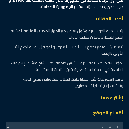
هي أول جريدة مسائية في جمهورية مصر العربية تأسست عام 1956م, و
هي أحدى إصدارات مؤسسة دار الجمهورية للصحافة.
أحدث المقالات
رئيس هيئة الدواء : بروتوكول تعاون مع الجهاز المصري للملكية الفكرية
لدعم الابتكار وتوطين صناعة الدواء
“تمكين” بالفيوم تجمع بين التدريب المهني والقوافل الطبية لدعم الأسر
الأولى بالرعاية
“مؤسسة حياة كريمة” كرمت رئيس جامعة كفر الشيخ وتشيد بإسهامات
الجامعة في خدمة المجتمع وتحقيق التنمية المستدامة
صرف التعويضات لأسر ضحايا حادث انقلاب ميكروباص بنفق الودي..
وتدخلات إغاثية عاجلة للمصابين
إشترك معنا
أقسام الموقع