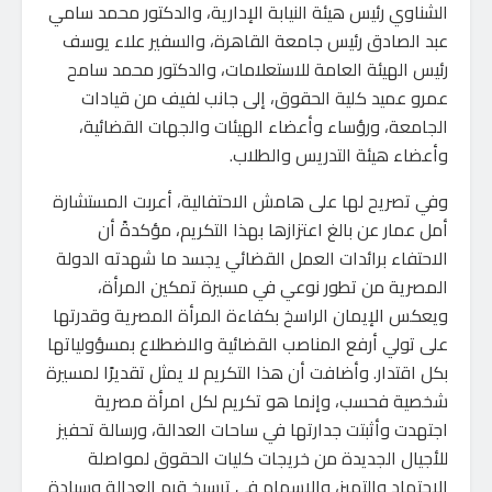
الشناوي رئيس هيئة النيابة الإدارية، والدكتور محمد سامي
عبد الصادق رئيس جامعة القاهرة، والسفير علاء يوسف
رئيس الهيئة العامة للاستعلامات، والدكتور محمد سامح
عمرو عميد كلية الحقوق، إلى جانب لفيف من قيادات
الجامعة، ورؤساء وأعضاء الهيئات والجهات القضائية،
وأعضاء هيئة التدريس والطلاب.
وفي تصريح لها على هامش الاحتفالية، أعربت المستشارة
أمل عمار عن بالغ اعتزازها بهذا التكريم، مؤكدةً أن
الاحتفاء برائدات العمل القضائي يجسد ما شهدته الدولة
المصرية من تطور نوعي في مسيرة تمكين المرأة،
ويعكس الإيمان الراسخ بكفاءة المرأة المصرية وقدرتها
على تولي أرفع المناصب القضائية والاضطلاع بمسؤولياتها
بكل اقتدار. وأضافت أن هذا التكريم لا يمثل تقديرًا لمسيرة
شخصية فحسب، وإنما هو تكريم لكل امرأة مصرية
اجتهدت وأثبتت جدارتها في ساحات العدالة، ورسالة تحفيز
للأجيال الجديدة من خريجات كليات الحقوق لمواصلة
الاجتهاد والتميز، والإسهام في ترسيخ قيم العدالة وسيادة