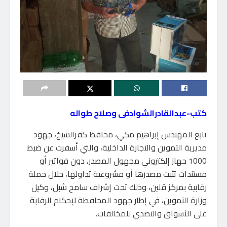
كتب-عبدالقادرالشوادفى وصلاح طواله
تابع المهندس إبراهيم مكي، محافظ كفرالشيخ، جهود
مديرية التموين والتجارة الداخلية، والتي أسفرت عن ضبط
1000 جهاز إلكتروني مجهول المصدر، دون فواتير أو
مستندات تثبت مصدرها أو مشروعية تداولها، خلال حملة
رقابية بمركز قلين، وذلك تحت إشراف سامح شبل، وكيل
وزارة التموين، في إطار جهود المحافظة لإحكام الرقابة
على الأسواق والتصدي للمخالفات.