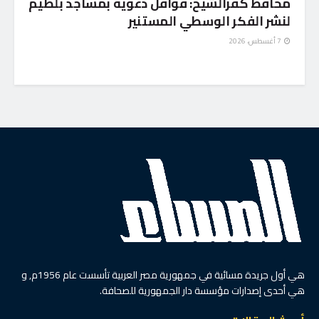
محافظ كفرالشيخ: قوافل دعوية بمساجد بلطيم
لنشر الفكر الوسطي المستنير
7 أغسطس، 2026
هي أول جريدة مسائية في جمهورية مصر العربية تأسست عام 1956م, و
هي أحدى إصدارات مؤسسة دار الجمهورية للصحافة.