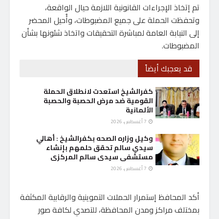
تم إتخاذ الإجراءات القانونية اللازمة حيال الواقعة،
وتحفظت الحملة على جميع المضبوطات، وأُحيل المحضر
إلى النيابة العامة لمباشرة التحقيقات واتخاذ شئونها بشأن
المضبوطات.
قد يعجبك أيضاً
كفرالشيخ استعدت لانطلاق الحملة
القومية ضد مرض الحصبة والحصبة
الألمانية
7 أغسطس، 2026
وكيل وزاره الصحه بكفرالشيخ : أهالي
سيدي سالم تحقق حلمهم بإنشاء
مستشفى سيدى سالم المركزى
7 أغسطس، 2026
أكد المحافظ إستمرار الحملات التموينية والرقابية المكثفة
بمختلف مراكز ومدن المحافظة، للتصدي لكافة صور