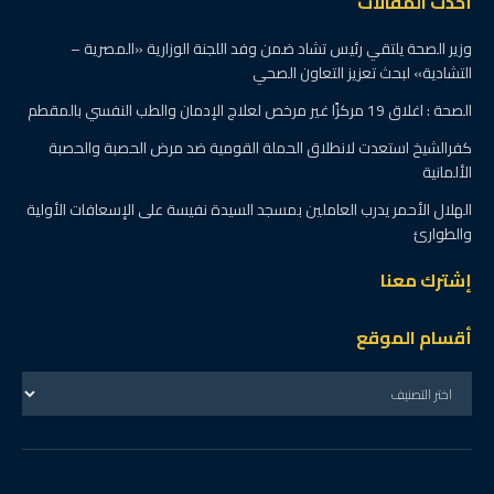
أحدث المقالات
وزير الصحة يلتقي رئيس تشاد ضمن وفد اللجنة الوزارية «المصرية –
التشادية» لبحث تعزيز التعاون الصحي
الصحة : اغلاق 19 مركزًا غير مرخص لعلاج الإدمان والطب النفسي بالمقطم
كفرالشيخ استعدت لانطلاق الحملة القومية ضد مرض الحصبة والحصبة
الألمانية
الهلال الأحمر يدرب العاملين بمسجد السيدة نفيسة على الإسعافات الأولية
والطوارئ
إشترك معنا
أقسام الموقع