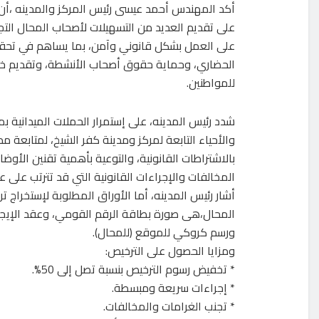
أكد المهندس أحمد عيسى رئيس المركز والمدينه ،أن
على تقديم العديد من التسهيلات لأصحاب المحال التج
على العمل بشكل قانوني وآمن، بما يساهم في تحقي
الحضاري، وحماية حقوق أصحاب الأنشطة، وتقديم 
للمواطنين.
شدد رئيس المدينه، على إستمرار الحملات الميدانية ب
والأحياء التابعة لمركز ومدينة كفر الشيخ، لمتابعة مد
بالاشتراطات القانونية، والتوعية بأهمية تقنين الأوضا
المخالفات والإجراءات القانونية التي قد تترتب على ع
أشار رئيس المدينه، أما الأوراق المطلوبة لإستخراج ت
المحال،هى صورة بطاقة الرقم القومي، وعقد الإيجار
ورسم كروكي للموقع (للمحال).
ومزايا الحصول على الترخيص:
* تخفيض رسوم الترخيص بنسبة تصل إلى 50%.
* إجراءات سريعة ومبسطة.
* تجنب الغرامات والمخالفات.