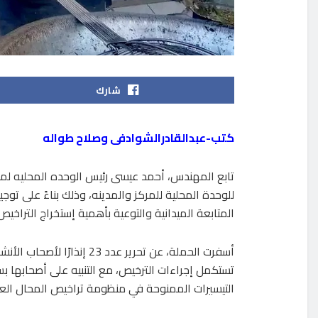
شارك
كتب-عبدالقادرالشوادفى وصلاح طواله
تابع المهندس، أحمد عيسى رئيس الوحده المحليه لمركز 
للوحدة المحلية للمركز والمدينه، وذلك بناءً على ت
المتابعة الميدانية والتوعية بأهمية إستخراج التراخيص
أسفرت الحملة، عن تحرير عدد
تستكمل إجراءات الترخيص، مع التنبيه على أصحابها ب
التيسيرات الممنوحة في منظومة تراخيص المحال الع