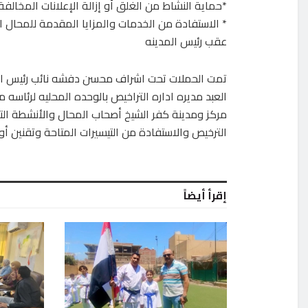
*حماية النشاط من الغلق أو إزالة الإعلانات المخالفة.
* الاستفادة من الخدمات والمزايا المقدمة للمحال ا
عقب رئيس المدينه
تمت الحملات تحت اشراف محسن دفشه نائب رئيس الم
العبد مديره اداره التراخيص بالوحده المحليه لرئاسه 
مركز ومدينة كفر الشيخ أصحاب المحال والأنشطة التج
الترخيص والاستفادة من التيسيرات المتاحة وتقنين أو
إقرأ أيضاً