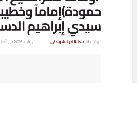
حمودة)إمامآ وخطيبآ 
سيدي إبراهيم الدس
بواسطة
عبدالقادر الشوادفى
1 يوليو، 2026
في
أهال