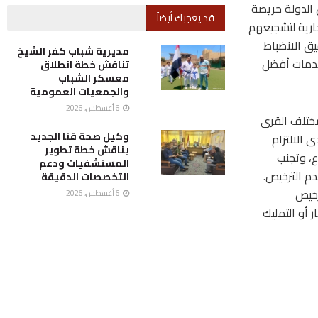
 الدولة حريصة
قد يعجبك أيضاً
ارية لتشجيعهم
ق الانضباط
مديرية شباب كفر الشيخ
خدمات أفضل
تناقش خطة انطلاق
معسكر الشباب
والجمعيات العمومية
6 أغسطس، 2026
مختلف القرى
وكيل صحة قنا الجديد
ى الالتزام
يناقش خطة تطوير
ع، وتجنب
المستشفيات ودعم
دم الترخيص.
التخصصات الدقيقة
رخيص
6 أغسطس، 2026
 أو التمليك