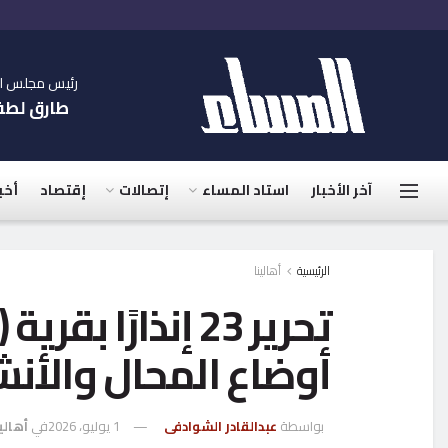
رئيس مجلس الإ
طارق لط
آخر الأخبار
استاد المساء
إتصالات
إقتصاد
أخب
الرئيسية
أهالينا
تحرير 23 إنذارً
أوضاع المحال والأنش
بواسطة
عبدالقادر الشوادفى
1 يوليو، 2026
في
أهالي