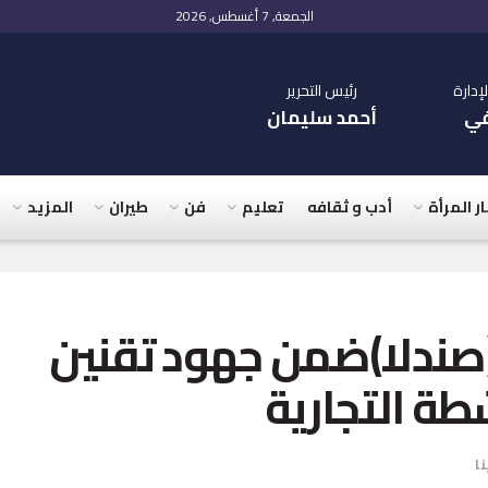
الجمعة, 7 أغسطس, 2026
دارة
رئيس التحرير
في
أحمد سليمان
ار المرأة
أدب و ثقافه
تعليم
فن
طيران
المزيد
ا بقرية (صندلا)ضمن جهود تقنين
طة التجارية
نا