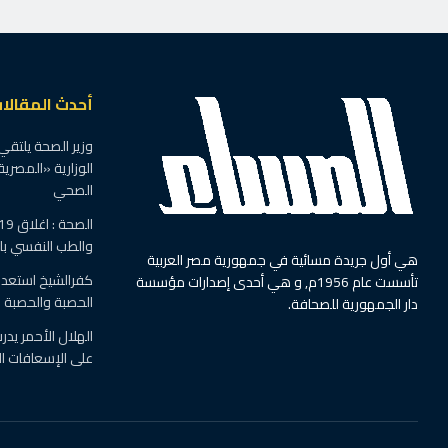
أحدث المقالا
وزير الصحة يلتقي
الوزارية «المصرية
الصحي
والطب النفسي ب
هي أول جريدة مسائية في جمهورية مصر العربية
كفرالشيخ استعدت
تأسست عام 1956م, و هي أحدى إصدارات مؤسسة
الحصبة والحصبة ال
دار الجمهورية للصحافة.
الهلال الأحمر يد
على الإسعافات ال