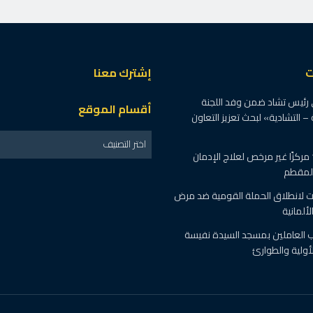
ت
إشترك معنا
 رئيس تشاد ضمن وفد اللجنة
أقسام الموقع
 – التشادية» لبحث تعزيز التعاون
اختر التصنيف
الصحة : اغلاق 19 مركزًا غير مرخص لعلاج الإدمان
المقطم
 لانطلاق الحملة القومية ضد مرض
ألمانية
رب العاملين بمسجد السيدة نفيسة
أولية والطوارئ