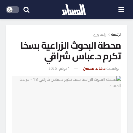
الرئيسية
زراعة وري
محطة البحوث الزراعية بسخا
تكرم د.عباس شراقي
بواسطة
د.خالد محسن
1 يوليو، 2026