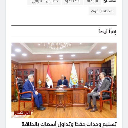
هاشتاج:
الزراعية
بسخا تكرم
د.عباس - شراقي-
محطة البحوث
إقرأ أيضاً
آخر الأخبار
تسليم وحدات حفظ وتداول أسماك بالطاقة