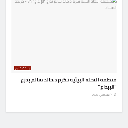
زراعة وري
منظمة النخلة البيئية تكرم د.خالد سالم بدرع
“الإبداع”
1 أغسطس، 2026