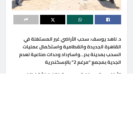
د. ناهد يوسف: سحب الأراضي غير المستغلة في
القاهرة الجديدة والقطامية واستكمال عمليات
السحب بمدينة بدر…واسترداد وحدات صناعية لعدم
الجدية بمجمع “مرغم 2” بالإسكندرية
الأراضي والوحدات المسحوبة خالفت اشتراطات
التخصيص وتجاوزت البرنامج الزمني رغم حصولها على
كافة المهل والتيسيرات المتاحة
قد يعجبك أيضاً
وزير الصناعة يلتقي أعضاء اتحاد غرف
التجارة والصناعة الهندية FICCI لبحث سبل
جذب مزيد من الشركات الهندية للسوق