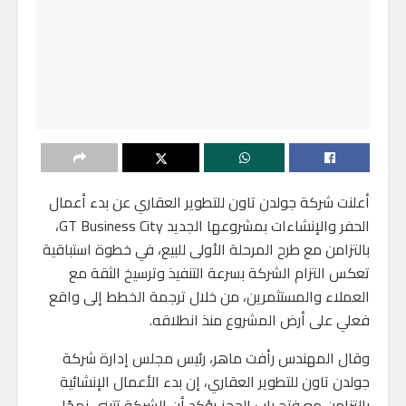
أعلنت شركة جولدن تاون للتطوير العقاري عن بدء أعمال
الحفر والإنشاءات بمشروعها الجديد GT Business City،
بالتزامن مع طرح المرحلة الأولى للبيع، في خطوة استباقية
تعكس التزام الشركة بسرعة التنفيذ وترسيخ الثقة مع
العملاء والمستثمرين، من خلال ترجمة الخطط إلى واقع
فعلي على أرض المشروع منذ انطلاقه.
وقال المهندس رأفت ماهر، رئيس مجلس إدارة شركة
جولدن تاون للتطوير العقاري، إن بدء الأعمال الإنشائية
بالتزامن مع فتح باب الحجز يؤكد أن الشركة تتبنى نهجًا