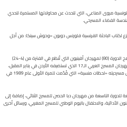
ونسية مروى المناعي، التي تتحدث عن محاولاتها المستمرة لتحدي
 هندسة الفضاء المسرحي.
 لكتاب الباحثة الفرنسية فلورنس دوبون «وحوش سينكا: من أجل
وفي باب «متابعات»، يقف صبري حافظ على أبرز ملامح الدورة (80) لمهرجان أفينيون التي تُنظم في الفترة من (4-24)
يوليو الجاري، كما يتضمن الباب تقريراً عن تحضيرات مهرجان المسرح العربي الـ17 الذي تستضيفه الأردن في يناير المقبل،
إضافة إلى حوار مع المخرج الإماراتي حبيب غلوم حول مسرحيته «لحظات منسية» التي قُدّمت للمرة الأولى عام 1989 في
ة للدورة التاسعة من مهرجان دبا الحصن للمسرح الثنائي، إضافة إلى
نون الأدائية، والاحتفال باليوم الوطني للمسرح المغربي، ورسائل أخرى