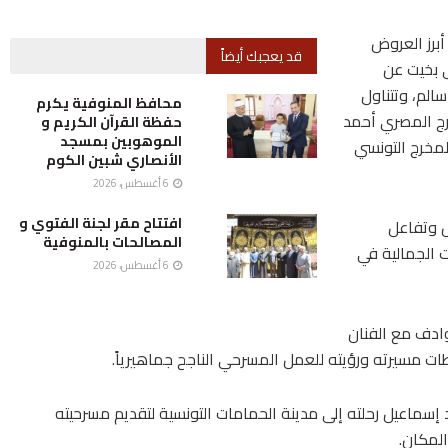
برز العروض
قد يعجبك أيضاً
ى بخيت عن
سالم، وتتناول
محافظ المنوفية يكرم
رج المصري أحمد
حفظة القرآن الكريم و
الموهوبين بمسجد
مخرج التونسي
الأنصاري شبين الكوم
6 أغسطس، 2026
افتتاح مقر لجنة الفتوي و
ل وتفاعل
المصالحات بالمنوفية
 الجمالية في
6 أغسطس، 2026
وادف مع الفنان
طات مسيرته ورؤيته للعمل المسرحي الناجح جماهيرياً.
سماعيل رحلته إلى مدينة الحمامات التونسية لتقديم مسرحيته
لمكان.