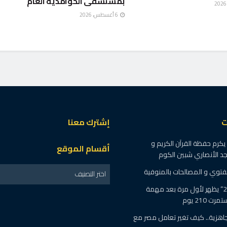
بمستشفى الحوامدية العام
6 أغسطس، 2026
ت
إشترك معنا
كرم حفظة القرآن الكريم و
أقسام الموقع
 الأنصاري شبين الكوم
الفتوي و المصالحات بالمنوفية
اختر التصنيف
طاقم “شنتشو-21” يظهر لأول مرة بعد مهمة
 210 يوم
اهزية.. كيف تغير تعامل مصر مع