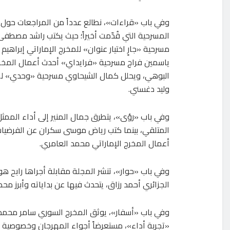
وفي باب «قراءات»، نطالع عدداً من المراجعات حول أ
المسرحية التي قُدّمت أخيراً؛ حيث يكتب راشد مصطف
مسرحية «جارٍ اختيار عنوان» للمخرج الإماراتي إبراهيم 
ياسمين فراج مسرحية «فرايداي» أحدث أعمال المخ
البوهي، ويحلل كمال الشيحاوي مسرحية «وحدي» لل
وليد دغسني.
وفي باب «رؤى»، يتطرق جمال المنير إلى أداء الممث
المتلقي، بينما كتب رياض موسى سكران عن الفرضيات
أعمال المخرج الإماراتي محمد العامري.
وفي باب «حوار»، تنشر المجلة مقابلة أجراها رابح ه
الجزائري أحمد رزاق، يتحدث فيها عن بداياته وأبرز مح
وفي باب «أسفار»، يوثق المخرج السوري سامر محمد إ
«تجربة أداء»، مستعرضاً أجواء المهرجان وخصوصية ا