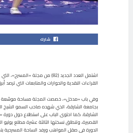
شارك
اشتمل العدد الجديد (82) من مجلة 
القراءات النقدية والحوارات والمتابعات التي ترصد أب
وفي باب «مدخل»، خصصت المجلة مساحة موسّعة لتغطي
بجامعة الشارقة، الذي شهده صاحب السمو الشيخ ا
الشارقة. كما احتوى الباب على استطلاع حول دورة 
القصيرة، وتنطلق نسختها الثالثة عشرة مطلع يوليو ا
الدورة في صقل المواهب ورفد الساحة المسرحية بتج