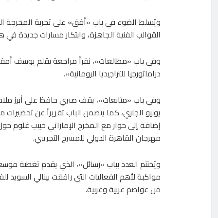
ويُسلط الضوء في باب «أفق» على تجربة المخرجة الت
القوالب الفنية الجاهزة، وابتكار مسارات جديدة في
وفي باب «مطالعات»، نقرأ مراجعة بقلم يوسف أمفزع
دراماتورجيا للتراجيديا الرومانية».
مهرجان القاهرة الدولي للمسرح التجريبي.
ويُختتم العدد بباب «رسائل»، الذي يقدم تغطية موسع
مواكبة لأهم الفعاليات التي رافقت بينالي السويد للف
من عواصم عربية وغربية.