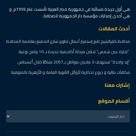
هي أول جريدة مسائية في جمهورية مصر العربية تأسست عام 1956م, و
هي أحدى إصدارات مؤسسة دار الجمهورية للصحافة.
أحدث المقالات
محافظ كفرالشيخ تابع إستمرار أعمال تطوير شارع المصنع بعاصمة المحافظ
“تجارة عين شمس” تدشن مرحلة أكاديمية جديدة بـ 10 برامج نوعية
“إيد واحدة” تستهدف 3 ملايين مواطن بـ2057 نشاطًا خلال أغسطس
مكافآت مالية و دروع تذكارية لأوائل الثانوية العامة و الأزهرية بالمنوفية
إشترك معنا
أقسام الموقع