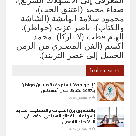
المعرفي إلى الاستهلاك السريع)،
صفاء محمد (اعتنق الحب)،
محمود سلامة الهايشة (الشاشة
والكتاب)، ناصر عزت (خواطر).
إلهام قطب (لا باركا). محمد
أكسم (الفن المصـري من الزمن
.
الجميل إلى عصر التريند)
قد يعجبك أيضاً
“إيد واحدة” تستهدف 3 ملايين مواطن
بـ2057 نشاطًا خلال أغسطس
9 أغسطس، 2026
بالتنسيق بين السياحة والتخطيط.. تحديد
إسهامات القطاع السياحى بدقة.. فى
الاقتصاد القومى
9 أغسطس، 2026