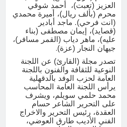
العزيز (تعبت)،
أحمد شوقي
محرم (بألف ريال)، أميرة محمدي
(انت فرحي). ماجد أبادير
(قصايد)، إيمان مصطفى (بناء
عليه)، ماهر دياب (القمر مسافر)،
.
جيهان النجار (عزة)
تصدر مجلة (القارئ) عن اللجنة
النوعية للثقافة والفنون باللجنة
العامة لحزب الوفد بالدقهلية
يرأس اللجنة العامة المحاسب
محمد حلمي سويلم، ويشرف
على التحرير الشاعر حسام
العقدة، رئيس التحرير والاخراج
الفني الأديب طارق العوضي،