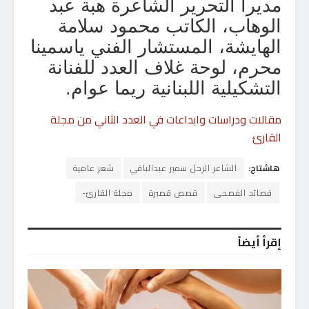
مديرا التحرير الشاعرة هبة عبد
الوهاب، الكاتب محمود سلامة
الهايشة، المستشار الفني ياسمينا
محرم، لوحة غلاف العدد للفنانة
التشكيلية اللبنانية ريما عوام.
مقالات ودراسات وابداعات في العدد الثاني من مجلة
القارئ
هاشتاج:
الشاعر الرحل سمير عبدالباقي
شعر عامية
قصائد الفصحى
قصص قصيرة
مجلة القارئ-
إقرأ أيضاً