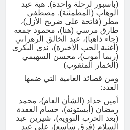
(باسبور لرحلة واحدة). هبة عبد
الوهاب (المطمئنة). مصطفى
مطر (فاتحة على ضريح الأزل)،
طارق مرسي (هنا)، محمود جمعة
(جاء ذاهبا)، عبد الخالق الزهراني
(أغنية الحب الأخيرة)، ندى البكري
(ربما أموت)، محسن السهيمي
(الخمار المثقوب
)
ومن قصائد العامية التي ضمها
:
العدد
أمين حداد (الشأن العام)، محمد
رمضان (أبستونه)، حسام العقدة
(بعد الحرب النووية)، شيرين عبد
السلام (فرق شاسع)، علي عبد