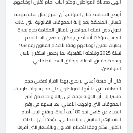
أنهى معاناة المواطنين وفتح الباب أمام تقنين أوضاعهم.
أوضح المحافظ خلال المؤتمر، أن القرار يمثل نقلة مهمة
لأهالي المنطقة بعد إزالة المعوقات القانونية التي كانت
تحول دون تملك المواطنين للمنازل المقامة بحرم بحيرة
البرلس، مؤكدًا أنه أصبح بإمكان واضعي اليد التقدم
بطلبات لتقنين أوضاعهم وفقًا لأحكام القانون رقم 168
لسنة 2025 ولائحته التنفيذية، بما يضمن استقرار الأسر،
ويحفظ حقوق الدولة، ويحقق البعد الاجتماعي
للمواطنين.
قال أن فرحة أهالي بر بحري بهذا القرار تعكس حجم
المعاناة التي عاشها المواطنون على مدار سنوات طويلة،
مشيرًا إلى أن الدولة نجحت في إزالة واحدة من أكبر
المعوقات التي واجهت الأهالي، بما يسهم في رفع
العبء عن كاهل نحو 80 ألف أسرة، ويفتح الباب أمام
استقرارهم القانوني والاجتماعي، مؤكدًا أن إجراءات
التقنين ستتم وفقًا لأحكام القانون وبالأسعار التي أقرها