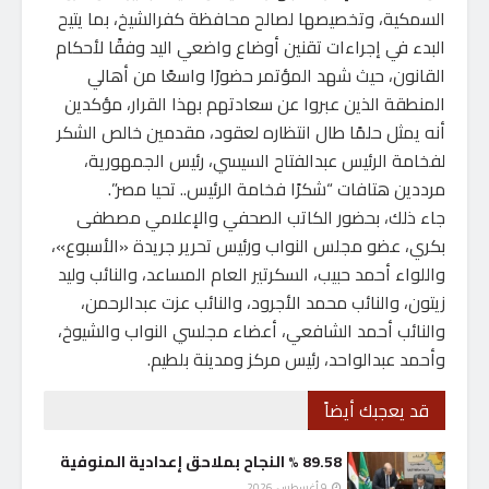
السمكية، وتخصيصها لصالح محافظة كفرالشيخ، بما يتيح
البدء في إجراءات تقنين أوضاع واضعي اليد وفقًا لأحكام
القانون، حيث شهد المؤتمر حضورًا واسعًا من أهالي
المنطقة الذين عبروا عن سعادتهم بهذا القرار، مؤكدين
أنه يمثل حلمًا طال انتظاره لعقود، مقدمين خالص الشكر
لفخامة الرئيس عبدالفتاح السيسي، رئيس الجمهورية،
مرددين هتافات “شكرًا فخامة الرئيس.. تحيا مصر”.
جاء ذلك، بحضور الكاتب الصحفي والإعلامي مصطفى
بكري، عضو مجلس النواب ورئيس تحرير جريدة «الأسبوع»،
واللواء أحمد حبيب، السكرتير العام المساعد، والنائب وليد
زيتون، والنائب محمد الأجرود، والنائب عزت عبدالرحمن،
والنائب أحمد الشافعي، أعضاء مجلسي النواب والشيوخ،
وأحمد عبدالواحد، رئيس مركز ومدينة بلطيم.
قد يعجبك أيضاً
89.58 % النجاح بملاحق إعدادية المنوفية
9 أغسطس، 2026