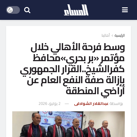
الرئيسية
أهالينا
وسط فرحة الأهالي خلال
مؤتمر «بر بحري»محافظ
كفرالشيخ..القرار الجمهوري
بإزالة صفة النفع العام عن
أراضي المنطقة
بواسطة
عبدالقادر الشوادفى
2 يوليو، 2026