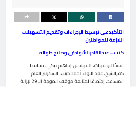
التأكيدعلى تبسيط الإجراءات وتقديم التسهيلات
اللازمة للمواطنين
كتب – عبدالقادرالشوادفى وصلاح طواله
تنفيذًا لتوجيهات، المهندس إبراهيم مكي، محافظ
كفرالشيخ، عقد اللواء أحمد حبيب، السكرتير العام
المساعد، إجتماعًا لمتابعة موقف الموجة الـ 29 لإزالة
التعديات على الأراضي الزراعية وأملاك الدولة ومواجهة
البناء المخالف ومنظومة التقنين والمتغيرات المكانية
بمراكز ومدن المحافظة، وذلك بحضور رؤساء المراكز
والمدن والقرى والقيادات التنفيذية.
قد يعجبك أيضاً