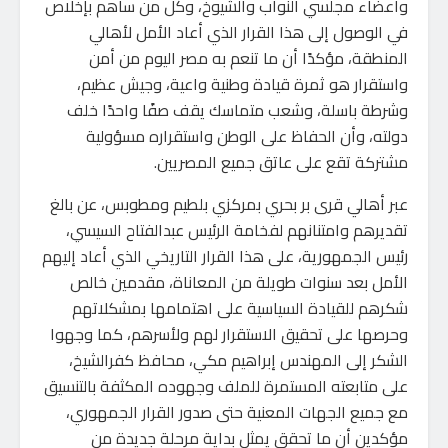
وأعضاء مجلسي النواب والشيوخ، وكل من ساهم بإخلاص
في الوصول إلى هذا القرار الذي أعاد الأمل لأهالي
المنطقة، مؤكدًا أن ما تنعم به مصر اليوم من أمن
واستقرار هو ثمرة قيادة وطنية واعية، وجيش عظيم،
وشرطة باسلة، وشعب متماسك يقف صفًا واحدًا خلف
دولته، وأن الحفاظ على الوطن واستقراره مسؤولية
مشتركة تقع على عاتق جميع المصريين.
عبر أهالي قرى بر بحري بمركزي بلطيم ومطوبس، عن بالغ
تقديرهم وامتنانهم لفخامة الرئيس عبدالفتاح السيسي،
رئيس الجمهورية، على هذا القرار التاريخي الذي أعاد إليهم
الأمل بعد سنوات طويلة من المعاناة، مقدمين خالص
شكرهم للقيادة السياسية على اهتمامها بمشكلاتهم
وحرصها على تحقيق الاستقرار لهم ولأسرهم، كما وجهوا
الشكر إلى المهندس إبراهيم مكي، محافظ كفرالشيخ،
على متابعته المستمرة للملف وجهوده المكثفة بالتنسيق
مع جميع الجهات المعنية حتى صدور القرار الجمهوري،
مؤكدين أن ما تحقق يمثل بداية مرحلة جديدة من