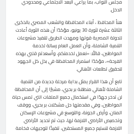
مجلس النواب، بما يراعي البعد الاجتماعي ومحدودي
الدخل.
هنأ المحافظ ، أبناء المحافظة والشعب المصري بالذكرى
الثالثة عشرة لثورة 30 يونيو، مؤكدًا أن هذه الثورة أعادت
للدولة المصرية قوتها ومهدت الطريق لتنفيذ مشروعات
التنمية الشاملة، وأن العمل العام رسالة لخدمة
المواطنين، قائلًا: «نعمل لخدمتكم، وأسعدتم قلبي بهذه
الفرحة»، مؤكدًا استمرار المحافظة في بذل كل الجهود
لتحقيق تطلعات الأهالي.
تابع أن هذا القرار يمثل بداية مرحلة جديدة من التنمية
الشاملة لأهالي منطقة بر بحري، مشيرًا إلى أن المحافظة
لن تدخر جهدًا في استكمال جميع الملفات التي تمس حياة
المواطنين، وفي مقدمتها حل مشكلات بر بحري، ووقف
المنان، وأرض الجونة، والتوسع في مشروعات الإسكان
وتخصيص الأراضي اللازمة لها، حيث تم تحديد الأراضي
اللازمة لتسليم جميع المستحقين، تنفيذًا لتوجيهات فخامة