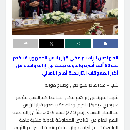
المهندس إبراهيم مكي قرار رئيس الجمهورية يخدم
نحو 80 ألف أسرة والدولة نجحت في إزالة واحدة من
أكبر المعوقات التاريخية أمام الأهالي
كتب – عبدالقادرالشوادفى وصلاح طواله
شهد المهندس إبراهيم مكي، محافظ كفرالشيخ، مؤتمر
«بر بحري» بمركز بلطيم، وذلك عقب صدور قرار الرئيس
عبدالفتاح السيسي رقم (224) لسنة 2026، بشأن إزالة صفة
النفع العام عن الأراضي المملوكة للدولة ملكية عامة
الواقعة تحت إشراف جهاز حماية وتنمية البحيرات والثروة