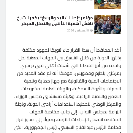
مؤتمر “إصابات اليد والرسغ” بكفر الشيخ
ناقش أهمية التأهيل والتدخل المبكر
8 أغسطس، 2026
أكد المحافظ أن هذا القرار جاء تتويجًا لجهود مكثفة
بذلتها الدولة من خلال التنسيق بين الجهات المعنية لحل
واحدة من أبرز القضايا التي شغلت أهالي قرى بر بحري
بمركزي بلطيم ومطوبس، موضحًا أنه تم عقد العديد من
الاجتماعات الفنية والقانونية مع جهاز حماية وتنمية
البحيرات والثروة السمكية، والهيئة العامة لمشروعات
التعمير والتنمية الزراعية، وهيئة مستشاري مجلس الوزراء،
والمركز الوطني لتخطيط استخدامات أراضي الدولة، ولجنة
الزراعة بمجلس النواب، إلى جانب مخاطبة الجهات
المختصة لتفعيل الإجراءات اللازمة، وصولًا إلى صدور قرار
فخامة الرئيس عبدالفتاح السيسي، رئيس الجمهورية، الذي