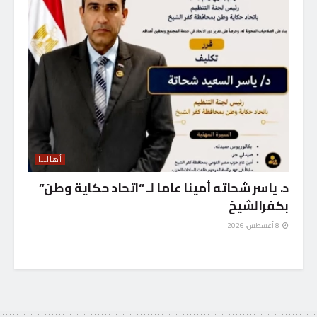
أهالينا
د. ياسر شحاته أمينا عاما لـ “اتحاد حكاية وطن”
بكفرالشيخ
8 أغسطس، 2026