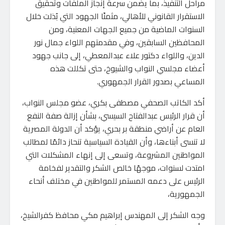
مراحل التنفيذ، بما يضمن سرعة إنجاز الملفات وتحقيق
الاستقرار القانوني للأهالي، مثمنًا الجهود التي بُذلت خلال
السنوات الماضية من جميع الجهات المعنية، ومن
المحافظين السابقين، وفي مقدمتهم اللواء جمال نور
الدين، واللواء دكتور علاء عبدالمعطي، إلى جانب جهود
أعضاء مجلسي النواب والشيوخ، حتى تكللت هذه
المساعي بصدور القرار الجمهوري.
أكد الكاتب الصحفي مصطفى بكري، عضو مجلس النواب،
أن قرار الرئيس عبدالفتاح السيسي، بشأن إزالة صفة النفع
العام عن أراضي منطقة بر بحري، يؤكد أن الدولة المصرية
لا تنسى أبناءها، وأن القيادة السياسية تنحاز دائمًا لمطالب
المواطنين المشروعة، وتسعى إلى إنهاء المشكلات التي
امتدت لسنوات، موجهًا خالص الشكر والتقدير لفخامة
الرئيس على دعمه المستمر للمواطنين في مختلف أنحاء
الجمهورية،
وجه الشكر إلى المهندس إبراهيم مكي محافظ كفرالشيخ،