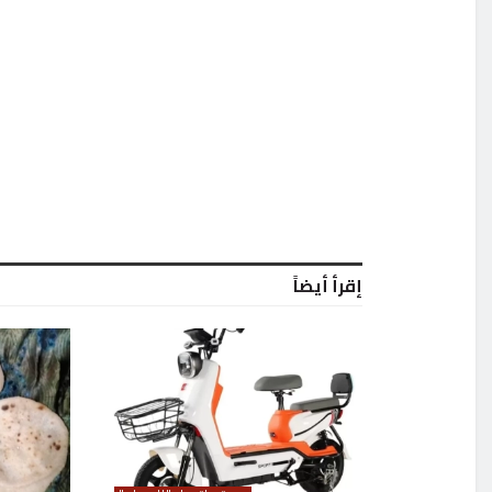
إقرأ أيضاً