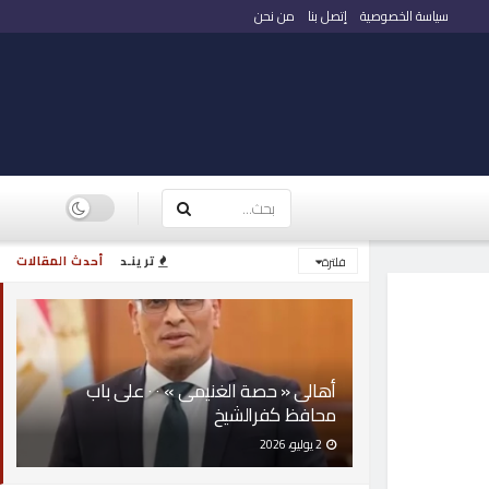
سياسة الخصوصية
إتصل بنا
من نحن
ترينـد
أحدث المقالات
فلترة
أهالى « حصة الغنيمى » ٠ ٠ على باب
محافظ كفرالشيخ
2 يوليو، 2026