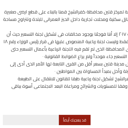
عة لمركز قلين محافظة كفرالشيخ قمنا بالبناء على قطع ارضى صغيرة
ل سكنية ومحلات تجارية داخل الحيز العمرانى للبلدة وتتراوح مساحة
تقدمنا بملفات لتقنين أوضاعنا طبقا للقانون ١٤٤ لسنة ٢٠١٧ إلا أننا فوجئنا بوجود مخالفات فى تشكيل لجنة التسعير حيث أن
اللجنة التى قامت بتقدير سعر المتر هى لجنة داخلية فقط وليست لجنة رباعية المنصوص عليها فى قرار رئيس الوزراء رقم ١٨
ستوى المحافظة الذى لم تقم فيه اللجنة الرباعية بأعمال التسعير حتى
لتسعير جاء موحداً ولم يراع الضوابط القانونية ٠
ل مدينة قلين بسعر أقل من القرى التابعة لها الأمر الذى أدى إلى
 وأخل بمبدأ المساواة بين المواطنين ٠
خ تشكيل لجنة رباعية طبقا للقانون للانتقال على الطبيعة
 وفقا للمستويات والشرائح ومراعاة البعد الاجتماعى أسوة بباقى
قد يعجبك أيضاً