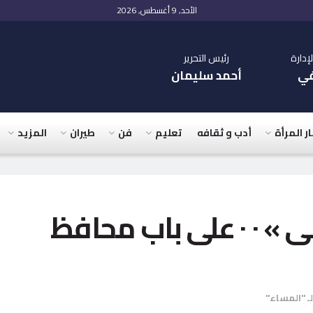
الأحد, 9 أغسطس, 2026
دارة
رئيس التحرير
في
أحمد سليمان
ار المرأة
أدب و ثقافه
تعليم
فن
طيران
المزيد
أهالى « حصة الغنيمى » ٠ ٠ على باب محافظ
ـ "المساء"