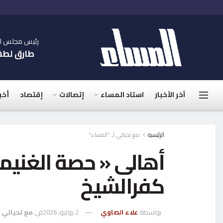
رئيس مجلس الإ
طارق لط
آخر الأخبار
استاد المساء
إتصالات
إقتصاد
أخب
الرئيسية
مع تحياتي لـ "المساء"
كفرالشيخ
بواسطة
علاء الصاوي
2 يوليو، 2026
في
مع تحياتي ل