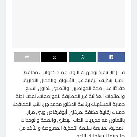
في إطار تنفيذ توجيهات اللواء عماد كدواني، محافظ
المنيا، بتكثيف الرقابة على الأسواق والمحال التجارية،
حفاظًا على صحة المواطنين، والتصدي لتداول السلع
والمنتجات الغذائية غير المطابقة للمواصفات، نفذت لجنة
حماية المستهلك برئاسة الدكتور محمد جبر، نائب المحافظ،
حملات رقابية مكثفة بمركزي أبوقرقاص وبني مزار،
بالتعاون مع مديريات الطب البيطري والصحة والوحدات
المحلية، لمتابعة سلامة الأغذية المعروضة والتأكد من
صلاحيتها للاستهلاك الآدمي.