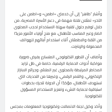
وأشار “طاهر” إلى أن خدمتي «اطمن» و«اطمن على
الآخر» تمثلان نقلة مهمة في دعم الأسرة المصرية، من
خلال توفير حلول تقنية سهلة الاستخدام لحجب المحتوى
الضار وغير المناسب للأطفال، مع منح أولياء الأمور مزيدًا
من الثقة والاطمئنان أثناء استخدام أبنائهم للهواتف
المحمولة والإنترنت.
وأضاف أن التطور التكنولوجي المتسارع يفرض ضرورة
مواكبة أدوات الحماية الرقمية، خاصة في ظل تزايد
المخاطر المرتبطة بالمحتوى غير الملائم، وجرائم الابتزاز
الإلكتروني، والتنمر الرقمي، وغيرها من التحديات التي
تستهدف الأطفال، مؤكدًا أن الدولة تتحرك بخطوات
استباقية لحماية النشء وتعزيز الاستخدام المسؤول
للتكنولوجيا.
وأكد وكيل لجنة الاتصالات وتكنولوجيا المعلومات بمجلس