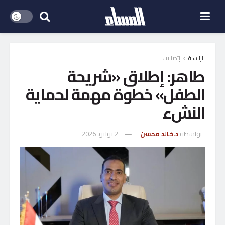
الرئيسية
إتصالات
طاهر: إطلاق «شريحة
الطفل» خطوة مهمة لحماية
النشء
بواسطة
د.خالد محسن
2 يوليو، 2026