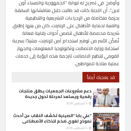
وأوضح في تصريح له لبوابة “الجمهورية والمساء أون
لاين”، أن اللجنة كانت قد طالبت خلال مناقشاتها السابقة
بحزمة متكاملة من الإجراءات التشريعية والتنظيمية
والفنية لحماية الأطفال على الإنترنت، كان من بينها إطلاق
شريحة مخصصة للأطفال تتضمن أدوات رقابية فعالة
تُمكّن الأسر من توفير استخدام آمن للإنترنت، مشيدًا بسرعة
استجابة وزارة الاتصالات وتكنولوجيا المعلومات والجهاز
القومي لتنظيم الاتصالات لترجمة هذه الرؤية إلى خدمات
عملية متاحة للمواطنين.
قد يعجبك أيضاً
دعم مشروعات الجمعيات يطلق منتجات
رقمية ويستعد لمرحلة تحول جديدة
4 أغسطس، 2026
“علي بابا “الصينية تكشف النقاب عن أحدث
نموذج لغوي ضخم للذكاء الأصطناعى
4 أغسطس، 2026