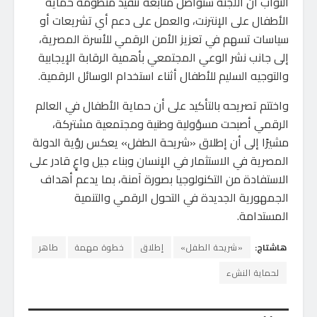
النواب أن اللجنة ستواصل متابعة تنفيذ منظومة حماية
الأطفال على الإنترنت، والعمل على دعم أي تشريعات أو
سياسات تسهم في تعزيز الأمن الرقمي للأسرة المصرية،
إلى جانب نشر الوعي المجتمعي بأهمية الرقابة الإيجابية
والتوجيه السليم للأطفال أثناء استخدام الوسائل الرقمية.
واختتم تصريحه بالتأكيد على أن حماية الأطفال في العالم
الرقمي أصبحت مسؤولية وطنية ومجتمعية مشتركة،
مشيرًا إلى أن إطلاق «شريحة الطفل» يعكس رؤية الدولة
المصرية في الاستثمار في الإنسان وبناء جيل واعٍ قادر على
الاستفادة من التكنولوجيا بصورة آمنة، بما يدعم أهداف
الجمهورية الجديدة في التحول الرقمي والتنمية
المستدامة.
هاشتاج:
«شريحة الطفل»
إطلاق
خطوة مهمة
طاهر
لحماية النشء