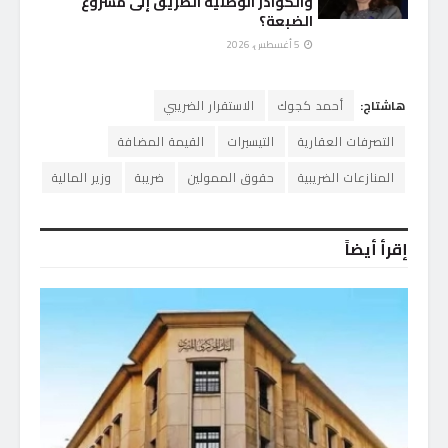
والكوادر الوطنية الطريق إلى مشروع
الضبعة؟
5 أغسطس، 2026
هاشتاج:
أحمد كجوك
الاستقرار الضريبي
التصرفات العقارية
التيسيرات
القيمة المضافة
المنازعات الضريبية
حقوق الممولين
ضريبة
وزير المالية
إقرأ أيضاً