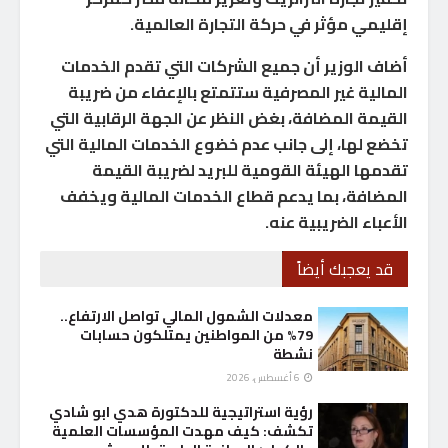
إقليمي مؤثر في حركة التجارة العالمية.
أضاف الوزير أن جميع الشركات التي تقدم الخدمات
المالية غير المصرفية ستتمتع بالإعفاء من ضريبة
القيمة المضافة، بغض النظر عن الجهة الرقابية التي
تخضع لها، إلى جانب عدم خضوع الخدمات المالية التي
تقدمها الهيئة القومية للبريد لضريبة القيمة
المضافة، بما يدعم قطاع الخدمات المالية ويخفف
الأعباء الضريبية عنه.
قد يعجبك أيضاً
معدلات الشمول المالي تواصل الارتفاع..
79% من المواطنين يمتلكون حسابات
نشطة
6 أغسطس، 2026
رؤية استراتيجية للدكتورة هدي ابو شادي
تكشف: كيف مهدت المؤسسات العلمية