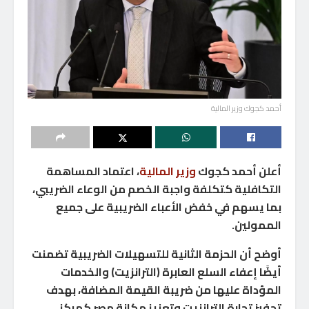
أحمد كجوك وزير المالية
أعلن أحمد كجوك
وزير المالية
، اعتماد المساهمة
التكافلية كتكلفة واجبة الخصم من الوعاء الضريبي،
بما يسهم في خفض الأعباء الضريبية على جميع
الممولين.
أوضح أن الحزمة الثانية للتسهيلات الضريبية تضمنت
أيضًا إعفاء السلع العابرة (الترانزيت) والخدمات
المؤداة عليها من ضريبة القيمة المضافة، بهدف
تحفيز تجارة الترانزيت وتعزيز مكانة مصر كمركز