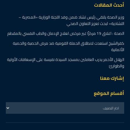
أحدث المقالات
وزير الصحة يلتقي رئيس تشاد ضمن وفد اللجنة الوزارية «المصرية –
التشادية» لبحث تعزيز التعاون الصحي
الصحة : اغلاق 19 مركزًا غير مرخص لعلاج الإدمان والطب النفسي بالمقطم
كفرالشيخ استعدت لانطلاق الحملة القومية ضد مرض الحصبة والحصبة
الألمانية
الهلال الأحمر يدرب العاملين بمسجد السيدة نفيسة على الإسعافات الأولية
والطوارئ
إشترك معنا
أقسام الموقع