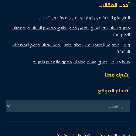
أحدث المقالات
الماجستير للباحثة منى البطراوي من جامعة عين شمس
مديرية شباب كفر الشيخ تناقش خطة انطلاق معسكر الشباب والجمعيات
العمومية
وكيل صحة قنا الجديد يناقش خطة تطوير المستشفيات ودعم التخصصات
الدقيقة
ضبط 3.4 طن دقيق وسكر وخامات مجهولةالمصدر بالغربية
إشترك معنا
أقسام الموقع
سياسة الخصوصية
إتصل بنا
من نحن