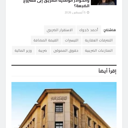
والكوادر الوطنية الطريق إلى مشروع
الضبعة؟
5 أغسطس، 2026
هاشتاج:
أحمد كجوك
الاستقرار الضريبي
التصرفات العقارية
التيسيرات
القيمة المضافة
المنازعات الضريبية
حقوق الممولين
ضريبة
وزير المالية
إقرأ أيضاً