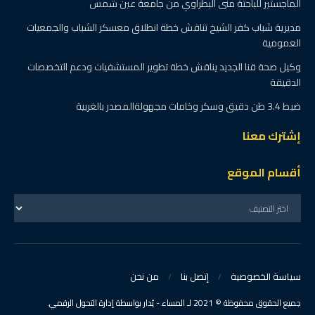
الماجستير للباحثة منى البطراوي من جامعة عين شمس
مديرية شباب كفر الشيخ تناقش خطة انطلاق معسكر الشباب والجمعيات
العمومية
وكيل صحة قنا الجديد يناقش خطة تطوير المستشفيات ودعم التخصصات
الدقيقة
ضبط 3.4 طن دقيق وسكر وخامات مجهولةالمصدر بالغربية
إشترك معنا
أقسام الموقع
سياسة الخصوصية
إتصل بنا
من نحن
جميع الحقوق محفوظة © 2021 لـ المساء - يُدار بواسطة إدارة التحول الرقمي.