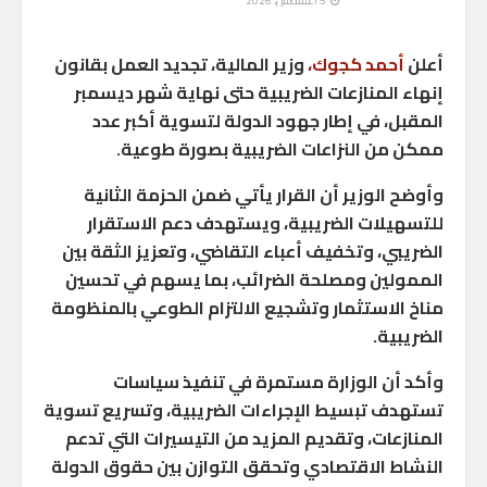
5 أغسطس، 2026
أعلن
أحمد كجوك،
وزير المالية، تجديد العمل بقانون
إنهاء المنازعات الضريبية حتى نهاية شهر ديسمبر
المقبل، في إطار جهود الدولة لتسوية أكبر عدد
ممكن من النزاعات الضريبية بصورة طوعية.
وأوضح الوزير أن القرار يأتي ضمن الحزمة الثانية
للتسهيلات الضريبية، ويستهدف دعم الاستقرار
الضريبي، وتخفيف أعباء التقاضي، وتعزيز الثقة بين
الممولين ومصلحة الضرائب، بما يسهم في تحسين
مناخ الاستثمار وتشجيع الالتزام الطوعي بالمنظومة
الضريبية.
وأكد أن الوزارة مستمرة في تنفيذ سياسات
تستهدف تبسيط الإجراءات الضريبية، وتسريع تسوية
المنازعات، وتقديم المزيد من التيسيرات التي تدعم
النشاط الاقتصادي وتحقق التوازن بين حقوق الدولة