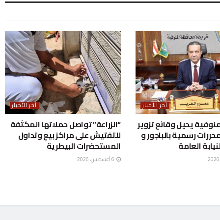
آخر الأخبار
آخر الأخبار
نوفية يحيل وقائع تزوير
“الزراعة” تواصل حملاتها المكثفة
حررات رسمية بالباجور و
للتفتيش على مراكز بيع وتداول
يابة العامة
المستحضرات البيطرية
6 أغسطس، 2026