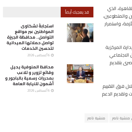
لقاهرة، الذي
قد يعجبك أيضاً
ن والمتطوعين،
أزمة، واستمرار
استجابةً لشكاوى
المواطنين عبر مواقع
التواصل.. محافظة الجيزة
تواصل حملاتها الميدانية
ارة المركزية
لتحسين الخدمات
ن الاجتماعي
6 أغسطس، 2026
صرى بتقديم
محافظ المنوفية يحيل
وقائع تزوير و تلاعب
بمحررات رسمية بالباجور و
أشمون للنيابة العامة
ال فرق التقييم
6 أغسطس، 2026
ات وتقديم الدعم
منشية ناصر
منشية ناصر