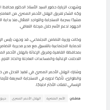
وشهدت الزيارة حضور السيد الأستاذ الدكتور محافظ ا
وجّه الشكر لفريق الهلال الأحمر المصري من العاملي
مشيدًا بسرعة الاستجابة والتواجد الفعّال منذ بداية ال
الجهود لدعم الأسر خلال مرحلة التعافي.
وكانت وزيرة التضامن الاجتماعي، قد وجهت رئيس الإد
للحماية الاجتماعية بالتنسيق مع مدير مديرية التضام
بمحافظة القاهرة وفريق الإغاثة بالهلال الأحمر الم
التدخلات الإغاثية والمساعدات العاجلة واتخاذ اللازم.
وشارك الهلال الأحمر المصري في تنفيذ التدخل من خل
والطوارئ، تأكيدًا لدوره في الاستجابة السريعة للأزم
الإنساني للفئات الأكثر احتياجًا.
هاشتاج:
الأسر المتضررة
الهلال الأحمر المصرى
حريق 