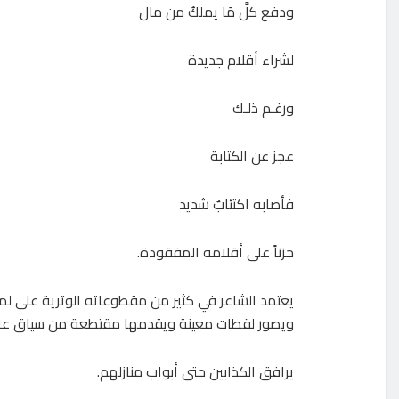
ودفع كلَّ مَا يملكُ من مال
لشراء أقلام جديدة
ورغـم ذلـك
عجز عن الكتابة
فأصابه اكتئابٌ شديد
حزناً على أقلامه المفقودة.
يعتمد الشاعر في كثير من مقطوعاته الوترية على لم
ويصور لقطات معينة ويقدمها مقتطعة من سياق عام
يرافق الكذابين حتى أبواب منازلهم.