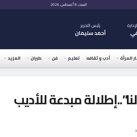
السبت, 8 أغسطس, 2026
دارة
رئيس التحرير
في
أحمد سليمان
ار المرأة
أدب و ثقافه
تعليم
فن
طيران
المزيد
نا”..إطلالة مبدعة للأديب
ه