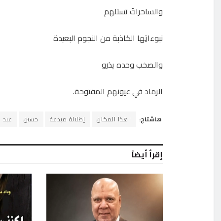
والساحراتُ تستلهم
نبوءاتِها الكاذبة من النجوم البعيدة
والصخب وحده يذرو
الرماد في عيونهم المفتوحة.
هاشتاج:
"هذا المكان
إطلالة مبدعة
حسين
عبد ا
إقرأ أيضاً