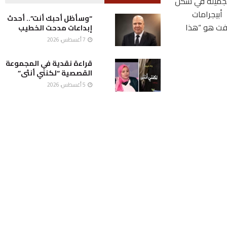
الجميلة في شكل
أبيجرامات
“وسأظل أحبك أنت”.. أحدث
لافت هو “هذا
إبداعات مدحت الخطيب
7 أغسطس، 2026
قراءة نقدية في المجموعة
القصصية “لكنني أنثى”
5 أغسطس، 2026