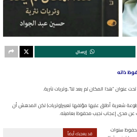
إرسال
فوظ ذاته
ت عنوان “هذا المكان لم يعد لنا”..وتريات نثرية.
 صدر عن دار الأدهم منذ أيام ويحمل 121مقطوعة شعرية أطلق عليها مؤلفها تعبير(وتريات) لكن المدهش أن
عن مدى إعجاب نجيب محفوظ بعاميته.
محفوظ سنوات
قد يعجبك أيضاً