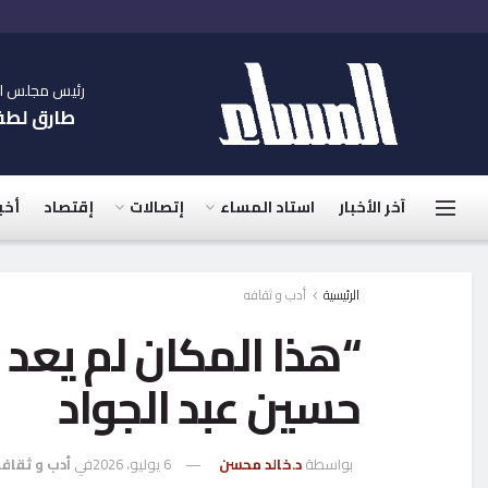
رئيس مجلس الإ
طارق لط
آخر الأخبار
استاد المساء
إتصالات
إقتصاد
أخب
الرئيسية
أدب و ثقافه
“هذا المكان لم يعد ل
حسين عبد الجواد
بواسطة
د.خالد محسن
6 يوليو، 2026
في
أدب و ثقاف