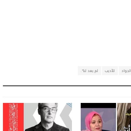
لجواد
للأديب
لم يعد لنا".