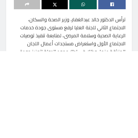
ترأس الدكتور خالد عبدالغفار، وزير الصحة والسكان،
الاجتماع الثاني للجنة العليا لرفع مستوى جودة خدمات
الرعاية الصحية وسلامة المرضى، لمتابعة تنفيذ توصيات
الاجتماع الأول واستعراض مستجدات أعمال اللجان
المنبثقة عنها، وذلك في إطار جهود الدولة لتعزيز جودة
الرعاية الصحية وترسيخ ثقافة سلامة المرضى، ودعم تنفيذ
الاستراتيجية الوطنية للصحة ورؤية مصر 2030.
رحب الوزير بأعضاء اللجنة، مؤكدًا أن الاجتماع يأتي في
مرحلة تحول نوعي في المنظومة الصحية، مدعومًا بتطبيق
قانون المسؤولية الطبية وسلامة المريض، وتوسع
منظومة التأمين الصحي الشامل، بما يعزز حق المواطن
في خدمات صحية آمنة وعادلة وعالية الجودة.
أشار الدكتور خالد عبدالغفار إلى أن اللجنة حققت مخرجات
مهمة منذ اجتماعها الأول، أبرزها إعداد أول تقرير وطني
للجودة وسلامة المرضى لعام 2025 كخط أساس لقياس