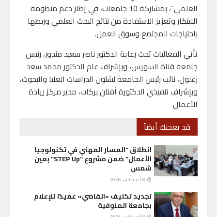
العلمي”، بمشاركة 10 جامعات، في إطار دعم منظومة
الابتكار وتعزيز الاستفادة من نتائج البحث العلمي وربطها
باحتياجات المجتمع وسوق العمل.
تأتي الفعاليات تحت رعاية الدكتور ناصر سعيد مندور، رئيس
جامعة قناة السويس، وبإشراف عام الدكتور محمد سعد
زغلول، نائب رئيس الجامعة لشئون الدراسات العليا والبحوث،
وبإشراف تنفيذي الدكتورة أفنان بركات، مدير مركز ريادة
الأعمال
قد يعجبك أيضاً
انطلاق “المسار المهني في تكنولوجيا
الأعمال” ضمن مشروع “STEP Up” بعين
شمس
8 أغسطس، 2026
تجديد تكليف «القاضي» عميدًا للإعلام
بجامعة المنوفية
8 أغسطس، 2026