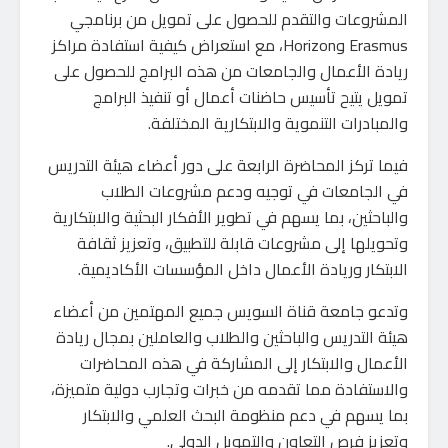
المشروعات والتقدم للحصول على تمويل من برنامجي
Erasmus وHorizon، مع استعراض كيفية استفادة مراكز
ريادة الأعمال والجامعات من هذه البرامج للحصول على
تمويل يتيح تأسيس حاضنات أعمال أو تنفيذ البرامج
والمبادرات التنموية والابتكارية المختلفة.
فيما تركز المحاضرة الرابعة على دور أعضاء هيئة التدريس
في الجامعات في توجيه ودعم مشروعات الطلاب
والباحثين، بما يسهم في تطوير الأفكار البحثية والابتكارية
وتحويلها إلى مشروعات قابلة للتطبيق، وتعزيز ثقافة
الابتكار وريادة الأعمال داخل المؤسسات الأكاديمية.
وتدعو جامعة قناة السويس جميع المهتمين من أعضاء
هيئة التدريس والباحثين والطلاب والعاملين بمجال ريادة
الأعمال والابتكار إلى المشاركة في هذه المحاضرات
والاستفادة مما تقدمه من خبرات وتجارب دولية متميزة،
بما يسهم في دعم منظومة البحث العلمي والابتكار
وتعزيز فرص التعاون والتمويل الدولي.