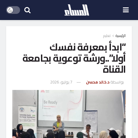
الرئيسية
تعليم
“ابدأ بمعرفة نفسك
أولا”..ورشة توعوية بجامعة
القناة
بواسطة
د.خالد محسن
7 يوليو، 2026