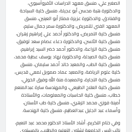
الصغير علي، منسق معهد الدراسات الأفروآسيوي،
والدكتورة هبة محسن أبو عجيلة، منسق كلية السياحة
والفنادق، والدكتورة عزيزة ممتاز أبو العينين، منسق
المعهد الفني للتمريض، والدكتورة سمر جمال سليم،
منسق كلية التمريض، والدكتور أحمد علي إبراهيم زهران،
منسق كلية الألسن، والدكتورة دعاء عصام سعد توفيق،
منسق كلية الزراعة، والدكتور أحمد خضر السيد إبراهيم،
منسق كلية الصيدلة، والدكتورة نهاد يوسف عطية محمد،
منسق كلية الطب، والمعيد خالد أحمد سليمان، منسق
كلية علوم الرياضة، والمعيد عماد صمويل لمعي قديس،
منسق كلية التجارة، والمعيدة منة الله وفيق الخولي،
منسق كلية العلاج الطبيعي، والمهندسة سارة عبدالمنعم
خطاب، منسق كلية الحاسبات والمعلومات، والأستاذة
أمينة فوزي محمد الزهري، منسق كلية طب الأسنان،
وأسماء عبد الجليل عبدالعظيم، منسق كلية الهندسة.
وفي ختام التكريم، أشاد الأستاذ الدكتور محمد عبد النعيم،
نائب رئيس الجامعة لشئون التعليم والطلاب، بالمستوى