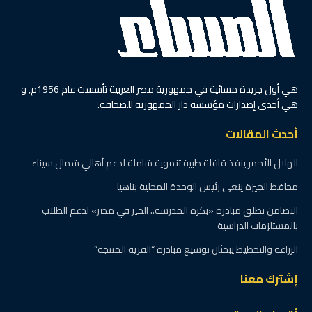
هي أول جريدة مسائية في جمهورية مصر العربية تأسست عام 1956م, و
هي أحدى إصدارات مؤسسة دار الجمهورية للصحافة.
أحدث المقالات
الهلال الأحمر ينفذ قافلة طبية تنموية شاملة لدعم أهالي شمال سيناء
محافظ الجيزة ينعى رئيس الوحدة المحلية بناهيا
التضامن تطلق مبادرة «بكرة المدرسة.. الخير في مصر» لدعم الطلاب
بالمستلزمات الدراسية
الزراعة والتخطيط يبحثان توسيع مبادرة “القرية المنتجة”
إشترك معنا