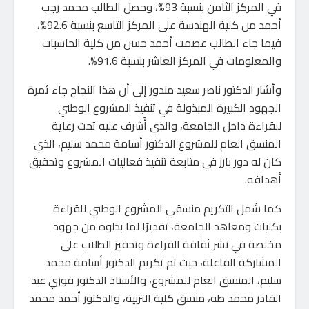
في المركز الثامن بنسبة 93%، وحصل الطالب محمد رجب
أحمد من كلية الهندسة على المركز التاسع بنسبة 92.6%،
فيما جاء الطالب عصمت أحمد حسن من كلية الحاسبات
والمعلومات في المركز العاشر بنسبة 91.6%.
وأشار الدكتور ناصر سعيد مندور إلى أن هذا النجاح جاء ثمرة
الجهود الكبيرة المبذولة في تنفيذ المشروع الوطني
للقراءة داخل الجامعة، والذي أُشرف عليه تحت رعاية
المنسق العام للمشروع الدكتور أسامة محمد سليم، الذي
كان له دور بارز في متابعة تنفيذ فعاليات المشروع وتحقيق
أهدافه.
كما شمل التكريم منسقي المشروع الوطني للقراءة
بكليات ومعاهد الجامعة، تقديرًا لما بذلوه من جهود
مخلصة في نشر ثقافة القراءة وتحفيز الطلاب على
المشاركة الفاعلة، حيث تم تكريم الدكتور أسامة محمد
سليم، المنسق العام للمشروع، والأستاذ الدكتور فوزي عبد
القادر محمد طه، منسق كلية التربية، والدكتور أحمد محمد