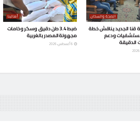
الصحة والسكان
أهالينا
قنا الجديد يناقش خطة
ضبط 3.4 طن دقيق وسكر وخامات
مستشفيات ودعم
مجهولةالمصدر بالغربية
 الدقيقة
6 أغسطس، 2026