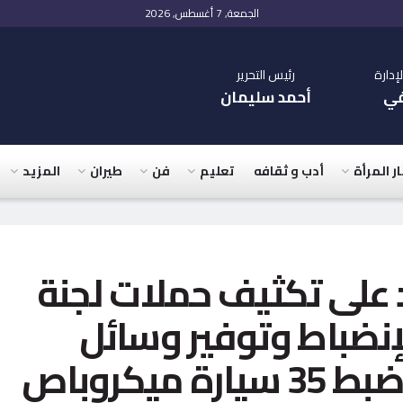
الجمعة, 7 أغسطس, 2026
دارة
رئيس التحرير
في
أحمد سليمان
ار المرأة
أدب و ثقافه
تعليم
فن
طيران
المزيد
على تكثيف حملات لجنة
إنضباط وتوفير وسائل
النقل للمواطنين .. وضبط 35 سيارة ميكروباص