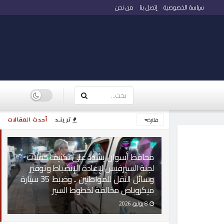
سياسة الخصوصية
إتصل بنا
من نحن
ترينـد
أحدث المقالات
فلترة
محافظ أسوان يشدد على تكثيف حملات
لجنة السيرفيس لإعادة الإنضباط وتوفير
وسائل النقل للمواطنين .. وضبط 35 سيارة
ميكروباص مخالفة لخطوط السير
8 يوليو، 2026