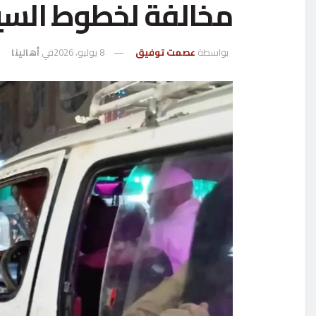
مخالفة لخطوط السي
بواسطة
عصمت توفيق
8 يوليو، 2026
في
أهالينا