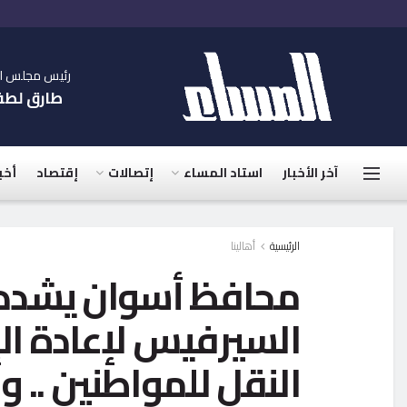
رئيس مجلس الإ
طارق لط
آخر الأخبار
استاد المساء
إتصالات
إقتصاد
أخب
الرئيسية
أهالينا
محافظ أسوان يشدد 
السيرفيس لإعادة ال