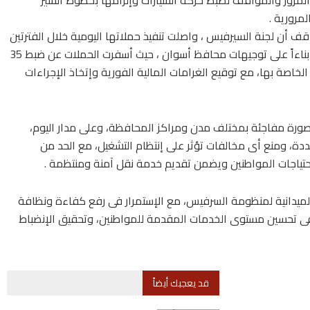
 المرور والمواقف لضبط حركة السيارات وإلزامها بخطوط السير
مرورية .
ف أن لجنة السيرفيس ، واصلت تنفيذ حملاتها اليومية خلال الفترتين
الصباحية والمسائية بالتنسيق مع إدارة المرور ، وذلك بناءاً على توجيهات محافظ أسوان ، حيث أسفرت الحملات عن ضبط 35
صة بها، مع توقيع الغرامات المالية الفورية وإتخاذ الإجراءات
ا بصورة مفاجئة بمختلف مدن ومراكز المحافظة، وعلى مدار اليوم،
ددة، ومنع أى مخالفات تؤثر على إنتظام التشغيل، مع الحد من
إحتياجات المواطنين ويضمن تقديم خدمة نقل آمنة ومنتظمة .
ميدانية لمنظومة السرفيس، مع الإستمرار فى رفع كفاءة ونظافة
فى تحسين مستوى الخدمات المقدمة للمواطنين، وتحقيق الإنضباط
قد يعجبك أيضاً