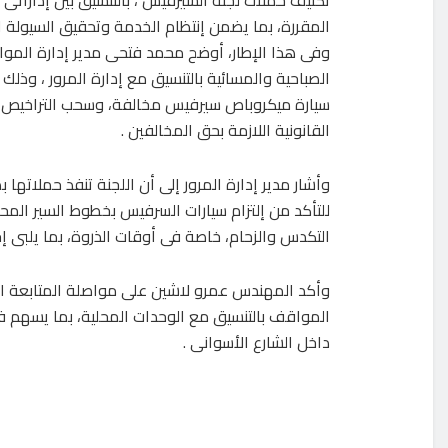
تكثيف حملات لجنة السيرفيس ، بالتنسيق بين إداراتى
المقررة، بما يضمن إنتظام الخدمة وتحقيق السيولة ال
وفى هذا الإطار، أوضح محمد فتحى مدير إدارة المواق
سيارة ميكروباص سيرفيس مخالفة، وسحب التراخيص الخا
القانونية اللازمة بحق المخالفين .
وأشار مدير إدارة المرور إلى أن اللجنة تنفذ حملاته
للتأكد من إلتزام سيارات السرفيس بخطوط السير المح
التكدس والزحام، خاصة فى أوقات الذروة، بما يلبى 
وأكد المهندس عمرو لاشين على مواصلة المتابعة ال
المواقف بالتنسيق مع الوحدات المحلية، بما يسهم 
داخل الشارع الأسوانى .