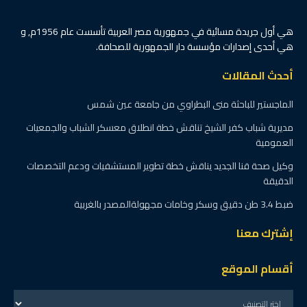
هي أول جريدة مسائية في جمهورية مصر العربية تأسست عام 1956م, و
هي أحدى إصدارات مؤسسة دار الجمهورية للصحافة.
أحدث المقالات
الماجستير للباحثة منى البطراوي من جامعة عين شمس
مديرية شباب كفر الشيخ تناقش خطة انطلاق معسكر الشباب والجمعيات
العمومية
وكيل صحة قنا الجديد يناقش خطة تطوير المستشفيات ودعم التخصصات
الدقيقة
ضبط 3.4 طن دقيق وسكر وخامات مجهولةالمصدر بالغربية
إشترك معنا
أقسام الموقع