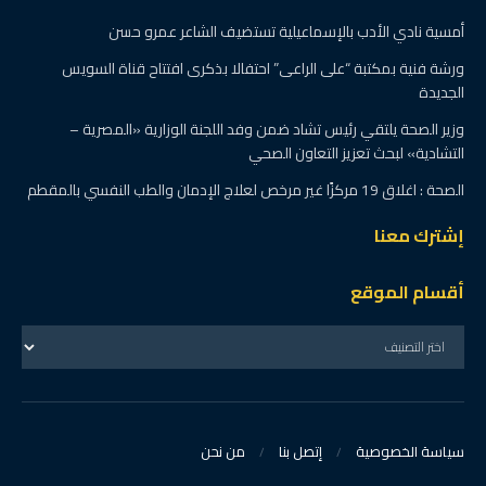
أمسية نادي الأدب بالإسماعيلية تستضيف الشاعر عمرو حسن
ورشة فنية بمكتبة “على الراعى” احتفالا بذكرى افتتاح قناة السويس
الجديدة
وزير الصحة يلتقي رئيس تشاد ضمن وفد اللجنة الوزارية «المصرية –
التشادية» لبحث تعزيز التعاون الصحي
الصحة : اغلاق 19 مركزًا غير مرخص لعلاج الإدمان والطب النفسي بالمقطم
إشترك معنا
أقسام الموقع
سياسة الخصوصية
إتصل بنا
من نحن