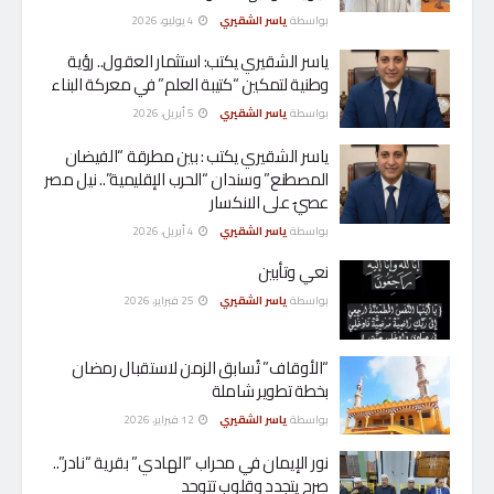
بواسطة
ياسر الشقيري
4 يوليو، 2026
ياسر الشقيري يكتب: استثمار العقول.. رؤية
وطنية لتمكين “كتيبة العلم” في معركة البناء
بواسطة
ياسر الشقيري
5 أبريل، 2026
ياسر الشقيري يكتب : بين مطرقة “الفيضان
المصطنع” وسندان “الحرب الإقليمية”.. نيل مصر
عصيٌ على الانكسار
بواسطة
ياسر الشقيري
4 أبريل، 2026
نعي وتأبين
بواسطة
ياسر الشقيري
25 فبراير، 2026
“الأوقاف” تُسابق الزمن لاستقبال رمضان
بخطة تطوير شاملة
بواسطة
ياسر الشقيري
12 فبراير، 2026
نور الإيمان في محراب “الهادي” بقرية “نادر”..
صرح يتجدد وقلوب تتوحد