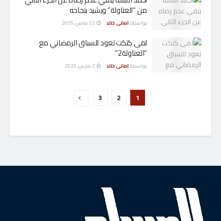
من “العتاولة” ويشيد بنجاحه
بواسطة
امانى خالد
23 مارس، 2025
لمى كتكت تعود للسباق الرمضاني مع
“العتاولة2”
بواسطة
امانى خالد
2 مارس، 2025
3
2
1