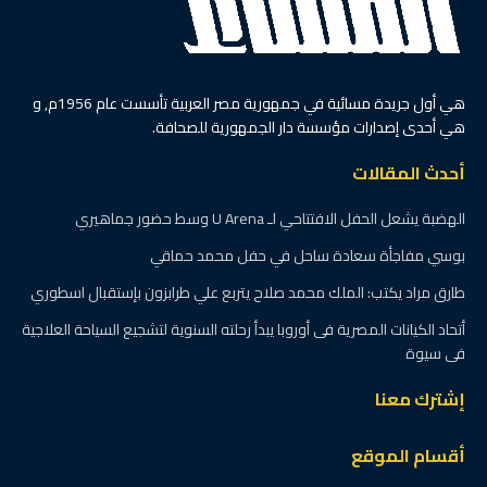
هي أول جريدة مسائية في جمهورية مصر العربية تأسست عام 1956م, و
هي أحدى إصدارات مؤسسة دار الجمهورية للصحافة.
أحدث المقالات
الهضبة يشعل الحفل الافتتاحي لـ U Arena وسط حضور جماهيري
بوسي مفاجأة سعادة ساحل في حفل محمد حماقي
طارق مراد يكتب: الملك محمد صلاح يتربع علي طرابزون بإستقبال اسطوري
أتحاد الكيانات المصرية فى أوروبا يبدأ رحلته السنوية لتشجيع السياحة العلاجية
فى سيوة
إشترك معنا
أقسام الموقع