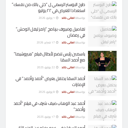
طرح البوستر الرسمي ل “خلي بالك من نفسك”
استعدادا للعرض في ٢٢ يوليو
بواسطة
امانى خالد
1 يوليو، 2026
تفاصيل وضيوف برنامج “رامز ليفل الوحش”
في رمضان
بواسطة
امانى خالد
17 فبراير، 2026
ياسمين رئيس تنضم لأبطال فيلم “هيروشيما”
مع أحمد السقا
بواسطة
امانى خالد
22 يوليو، 2025
أحمد السقا يحتفل بعرض “أحمد وأحمد” في
الإمارات
بواسطة
امانى خالد
9 يوليو، 2025
أحمد عبد الوهاب ضيف شرف في فيلم “أحمد
وأحمد”
بواسطة
امانى خالد
17 يونيو، 2025
أحمد السقا ينفي عدم رضاه عن الجزء الثاني