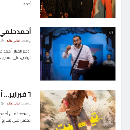
أحمد ...
بواسطة
امانى خالد
13 فبراي
دعم الفنان أحمد حل
الرياض، على مسرح ..
٦ فبراير… أحمد حلمي يعود لموسم الرياض بمسرحية “تييت”
بواسطة
امانى خالد
4 فبراي
يستعد الفنان أحمد 
المقبل على مسرح أبو