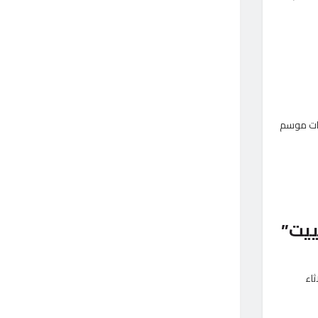
يات موسم
اء