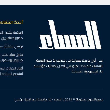
أحدث المقالا
حضور جماهيري
بوسي مفاجأة س
طارق مراد يكتب: 
طرابزون بإستقبا
هي أول جريدة مسائية في جمهورية مصر العربية
تأسست عام 1956م, و هي أحدى إصدارات مؤسسة
أتحاد الكيانات الم
دار الجمهورية للصحافة.
لتشجيع السياحة ا
جميع الحقوق محفوظة © 2021 لـ المساء - يُدار بواسطة إدارة التحول الرقمي.