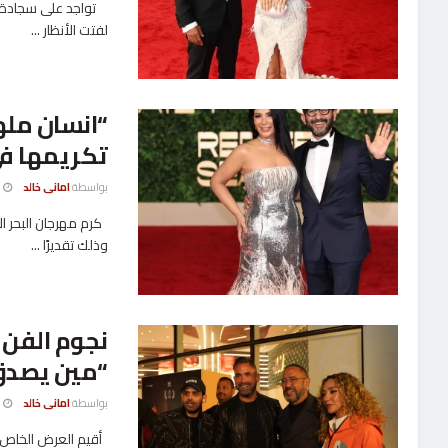
تواجد على سجادة مهر
لفتت الأنظار ...
“انسان مله
تكريمها في
بواسطة
امانى خالد
6 ديسمب
كرم مهرجان البحر الأ
وذلك تقديرًا ...
نجوم الفن 
“مين يصدق
بواسطة
امانى خالد
26 نوفمب
أقيم العرض الخاص ل