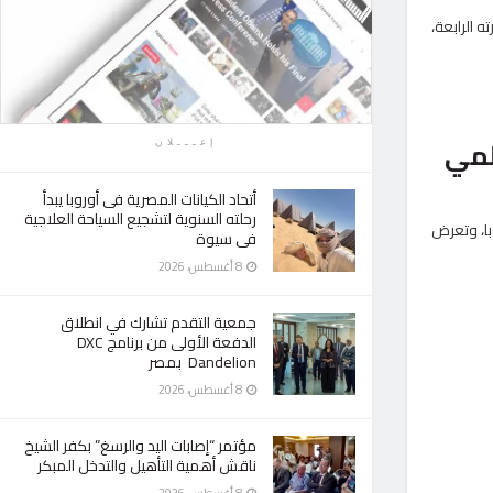
 الرابعة،
حلمي
إعـــلان
أتحاد الكيانات المصرية فى أوروبا يبدأ
رحلته السنوية لتشجيع السياحة العلاجية
با، وتعرض
فى سيوة
8 أغسطس، 2026
جمعية التقدم تشارك في انطلاق
الدفعة الأولى من برنامج DXC
Dandelion بمصر
8 أغسطس، 2026
مؤتمر “إصابات اليد والرسغ” بكفر الشيخ
ناقش أهمية التأهيل والتدخل المبكر