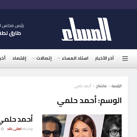
رئيس مجلس الإ
طارق لط
آخر الأخبار
استاد المساء
إتصالات
إقتصاد
أخب
الرئيسية
هاشتاج
أحمد حلمي
الوسم:
أحمد حلمي
أحمد حلمي
بواسطة
امانى خالد
4 نوفمب