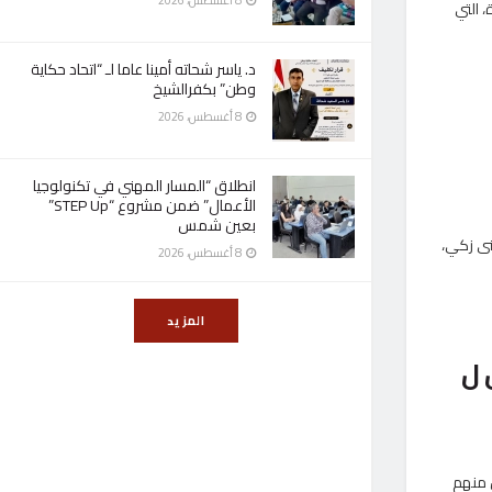
8 أغسطس، 2026
 التي
د. ياسر شحاته أمينا عاما لـ “اتحاد حكاية
وطن” بكفرالشيخ
8 أغسطس، 2026
انطلاق “المسار المهني في تكنولوجيا
الأعمال” ضمن مشروع “STEP Up”
بعين شمس
منى زكي،
8 أغسطس، 2026
المزيد
 ل
 منهم