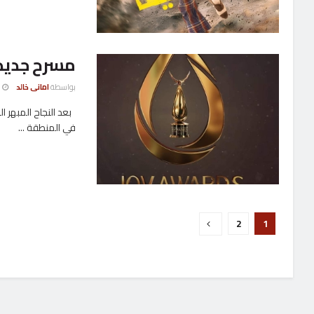
مسرح جديد ل
بواسطة
امانى خالد
22 يناي
بعد النجاح المبهر ا
في المنطقة ...
2
1