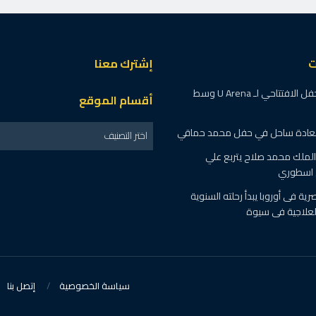
ت
إشترك معنا
الهضبة يشعل الحفل الافتتاحي لـ U Arena وسط
أقسام الموقع
عادة ساحل في حفل محمد حماقي
اختر التصنيف
الملك محمد صلاح يتربع علي
ل اسطوري
صرية فى أوروبا يبدأ رحلته السنوية
لعلاجية فى سيوة
سياسة الخصوصية
إتصل بنا