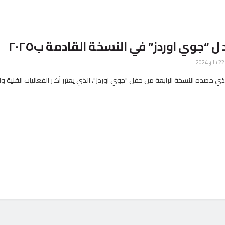
 “جوي اوردز” في النسخة القادمة ب٢٠٢٥
ر، 2024
لذي حصده النسخة الرابعة من حفل "جوي اوردز"، الذي يعتبر أكبر الفعاليات الفنية وا