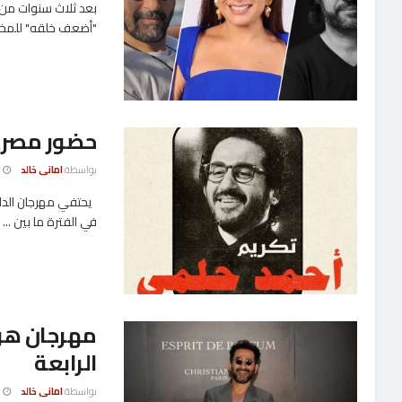
بعد ثلاث سنوات من 
"أضعف خلقه" للمخرج
حضور مصري ب
بواسطة
امانى خالد
6 يونيو
يحتفي مهرجان الدار
في الفترة ما بين ...
مهرجان هول
الرابعة
بواسطة
امانى خالد
13 مارس