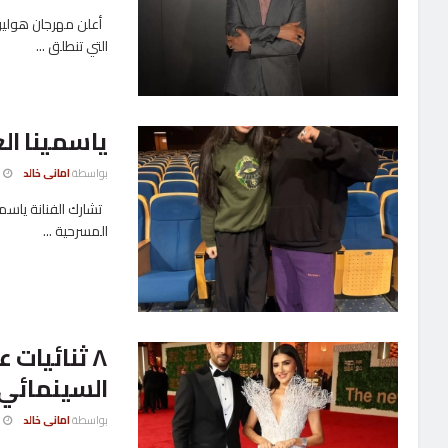
أعلن مهرجان هوليوود
التي تنطلق ...
ياسمينا ال
بواسطة
امانى خالد
24 يناي
تشارك الفنانة ياسم
المسرحية ...
٨ ثنائيات 
السينمائي 
بواسطة
امانى خالد
6 ديسمب