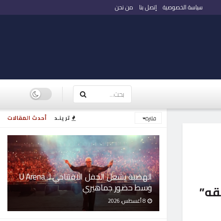
سياسة الخصوصية
إتصل بنا
من نحن
ترينـد
أحدث المقالات
فلترة
الهضبة يشعل الحفل الافتتاحي لـ U Arena
وسط حضور جماهيري
قه”
8 أغسطس، 2026