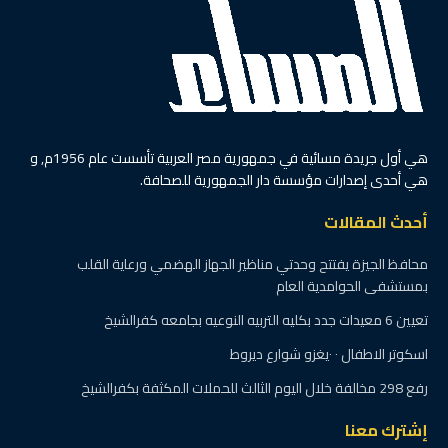
هي أول جريدة مسائية في جمهورية مصر العربية تأسست عام 1956م, و
هي أحدى إصدارات مؤسسة دار الجمهورية للصحافة.
أحدث المقالات
محافظ الجيزة يفتتح وحدتي مناظير الجهاز الهضمي ورعاية القلب
بمستشفى الحوامدية العام
تعيين 6 معيدات جدد بكليه التربيه النوعيه بجامعه كفرالشيخ
اسكوتر الاطفال ٠ ٠يغزو شوارع ديروط
رفع 298 مخالفة خلال اليوم الثالث للحملات المكثفة بكفرالشيخ
إشترك معنا