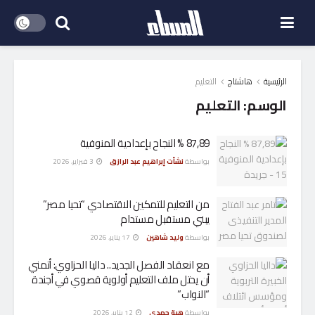
الرئيسية
هاشتاج
التعليم
الوسم:
التعليم
87,89 % النجاح بإعدادية المنوفية
بواسطة
نشأت إبراهيم عبد الرازق
3 فبراير، 2026
من التعليم للتمكين الاقتصادي “تحيا مصر”
يبني مستقبل مستدام
بواسطة
وليد شاهين
17 يناير، 2026
مع انعقاد الفصل الجديد.. داليا الحزاوي: أتمني
أن يحتل ملف التعليم أولوية قصوي في أجندة
“النواب”
بواسطة
هبة حمدى
12 يناير، 2026