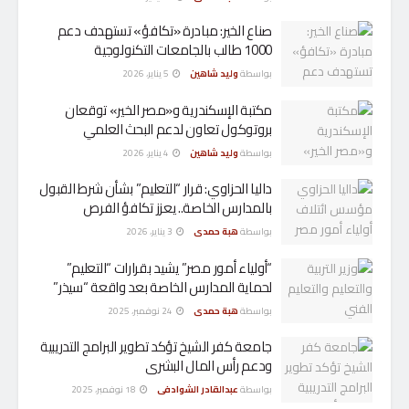
صناع الخير: مبادرة «تكافؤ» تستهدف دعم
1000 طالب بالجامعات التكنولوجية
بواسطة
وليد شاهين
5 يناير، 2026
مكتبة الإسكندرية و«مصر الخير» توقعان
بروتوكول تعاون لدعم البحث العلمي
بواسطة
وليد شاهين
4 يناير، 2026
داليا الحزاوي: قرار “التعليم” بشأن شرط القبول
بالمدارس الخاصة.. يعزز تكافؤ الفرص
بواسطة
هبة حمدى
3 يناير، 2026
“أولياء أمور مصر” يشيد بقرارات “التعليم”
لحماية المدارس الخاصة بعد واقعة “سيذر”
بواسطة
هبة حمدى
24 نوفمبر، 2025
جامعة كفر الشيخ تؤكد تطوير البرامج التدريبية
ودعم رأس المال البشرى
بواسطة
عبدالقادر الشوادفى
18 نوفمبر، 2025