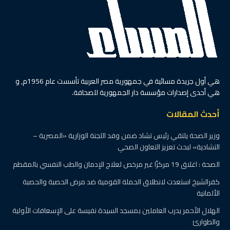
هي أول جريدة مسائية في جمهورية مصر العربية تأسست عام 1956م, و
هي أحدى إصدارات مؤسسة دار الجمهورية للصحافة.
أحدث المقالات
وزير الصحة يلتقي رئيس تشاد ضمن وفد اللجنة الوزارية «المصرية –
التشادية» لبحث تعزيز التعاون الصحي
الصحة : اغلاق 19 مركزًا غير مرخص لعلاج الإدمان والطب النفسي بالمقطم
كفرالشيخ استعدت لانطلاق الحملة القومية ضد مرض الحصبة والحصبة
الألمانية
الهلال الأحمر يدرب العاملين بمسجد السيدة نفيسة على الإسعافات الأولية
والطوارئ