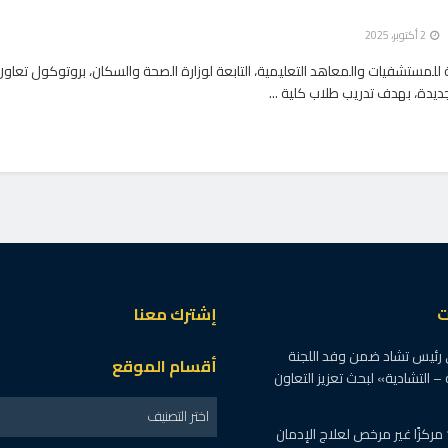
2 أكتوبر، 2025
 للمستشفيات والمعاهد التعليمية، التابعة لوزارة الصحة والسكان، بروتوكول تعاو
يدة، بهدف تدريب طلاب كلية ...
ت
إشترك معنا
 رئيس تشاد ضمن وفد اللجنة
أقسام الموقع
 – التشادية» لبحث تعزيز التعاون
اختر التصنيف
الصحة : اغلاق 19 مركزًا غير مرخص لعلاج الإدمان