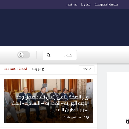
سياسة الخصوصية
إتصل بنا
من نحن
ترينـد
أحدث المقالات
فلترة
وزير الصحة يلتقي رئيس تشاد ضمن وفد
اللجنة الوزارية «المصرية – التشادية» لبحث
تعزيز التعاون الصحي
7 أغسطس، 2026
ة