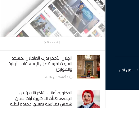
إعـــلان
الهلال الأحمر يدرب العاملين بمسجد
السيدة نفيسة على الإسعافات الأولية
والطوارئ
من نحن
7 أغسطس، 2026
الدكتوره أمانى شاكر نائب رئيس
الجامعه هنأت الدكتورة آيات حسن
شمس بمناسبه تعيينها عميدة لكلية
الآداب
7 أغسطس، 2026
وكيل وزاره الصحه بكفرالشيخ : أهالي
سيدي سالم تحقق حلمهم بإنشاء