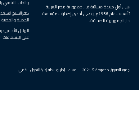
والطب النفسي ب
هي أول جريدة مسائية في جمهورية مصر العربية
كفرالشيخ استعدت
تأسست عام 1956م, و هي أحدى إصدارات مؤسسة
الحصبة والحصبة ال
دار الجمهورية للصحافة.
الهلال الأحمر يد
على الإسعافات ال
جميع الحقوق محفوظة © 2021 لـ المساء - يُدار بواسطة إدارة التحول الرقمي.