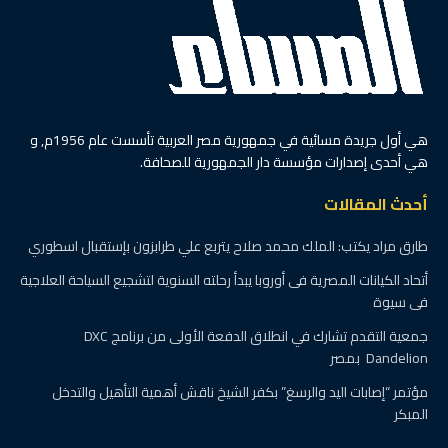
هي أول جريدة مسائية في جمهورية مصر العربية تأسست عام 1956م, و
هي أحدى إصدارات مؤسسة دار الجمهورية للصحافة.
أحدث المقالات
طارق مراد يكتب: الملك محمد صلاح يتربع علي طرابزون بإستقبال اسطوري
أتحاد الكيانات المصرية فى أوروبا يبدأ رحلته السنوية لتشجيع السياحة العلاجية
فى سيوة
جمعية التقدم تشارك في انطلاق الدفعة الأولى من برنامج DXC
Dandelion بمصر
مؤتمر “إصابات اليد والرسغ” بكفر الشيخ ناقش أهمية التأهيل والتدخل
المبكر