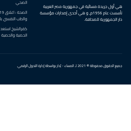
الصحي
هي أول جريدة مسائية في جمهورية مصر العربية
تأسست عام 1956م, و هي أحدى إصدارات مؤسسة
والطب النفسي ب
دار الجمهورية للصحافة.
كفرالشيخ استعدت
الحصبة والحصبة ال
جميع الحقوق محفوظة © 2021 لـ المساء - يُدار بواسطة إدارة التحول الرقمي.