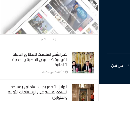
إعـــلان
كفرالشيخ استعدت لانطلاق الحملة
القومية ضد مرض الحصبة والحصبة
الألمانية
من نحن
7 أغسطس، 2026
الهلال الأحمر يدرب العاملين بمسجد
السيدة نفيسة على الإسعافات الأولية
والطوارئ
7 أغسطس، 2026
الدكتوره أمانى شاكر نائب رئيس
الجامعه هنأت الدكتورة آيات حسن
شمس بمناسبه تعيينها عميدة لكلية