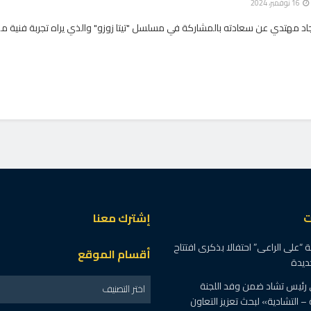
16 نوفمبر، 2024
جاد مهتدي عن سعادته بالمشاركة في مسلسل "تيتا زوزو" والذي يراه تجربة فنية مم
ت
إشترك معنا
“على الراعى” احتفالا بذكرى افتتاح
أقسام الموقع
ديدة
 رئيس تشاد ضمن وفد اللجنة
اختر التصنيف
 – التشادية» لبحث تعزيز التعاون