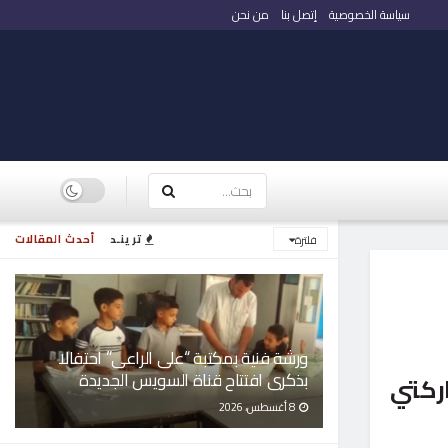
سياسة الخصوصية
إتصل بنا
من نحن
ترينـد
أحدث المقالات
فلترة
ورشة فنية بمكتبة “على الراعى” احتفالا
بذكرى افتتاح قناة السويس الجديدة
ركتي
8 أغسطس، 2026