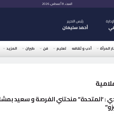
السبت, 8 أغسطس, 2026
دارة
رئيس التحرير
في
أحمد سليمان
ار المرأة
أدب و ثقافه
تعليم
فن
طيران
المزيد
لامية
ي : ‘المتحدة” منحتني الفرصة و سعيد بمشا
زو”