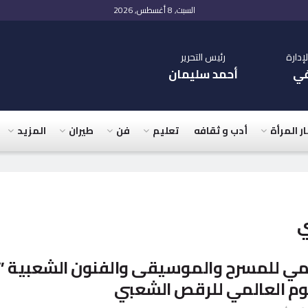
السبت, 8 أغسطس, 2026
دارة
رئيس التحرير
في
أحمد سليمان
ار المرأة
أدب و ثقافه
تعليم
فن
طيران
المزيد
ي
قومي للمسرح والموسيقى والفنون الشعبية ”
وم العالمي للرقص الشعبي