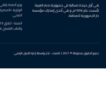
وزير الصحة يلتقي
هي أول جريدة مسائية في جمهورية مصر العربية
الوزارية «المصرية
تأسست عام 1956م, و هي أحدى إصدارات مؤسسة
الصحي
دار الجمهورية للصحافة.
والطب النفسي ب
جميع الحقوق محفوظة © 2021 لـ المساء - يُدار بواسطة إدارة التحول الرقمي.