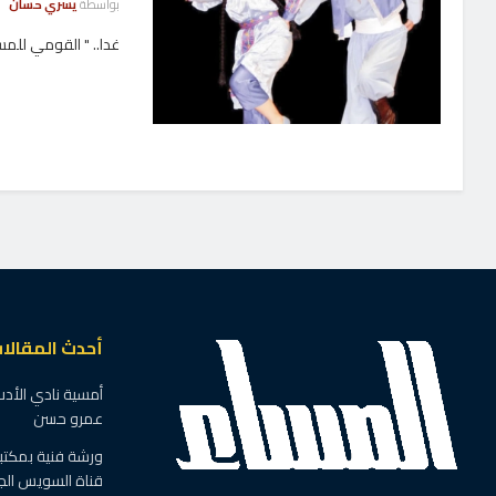
بواسطة
يسري حسان
غدا.. " القومي للم
أحدث المقالا
أمسية نادي الأدب
عمرو حسن
ورشة فنية بمكتبة 
قناة السويس الج