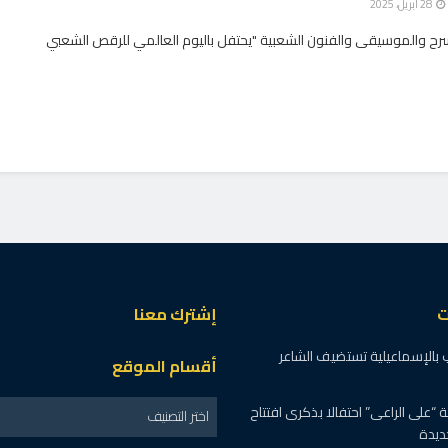
28 أبريل، 2025
سرح والموسيقى والفنون الشعبية "يحتفل باليوم العالمي للرقص الشعبي
ت
إشترك معنا
 بالإسماعيلية تستضيف الشاعر
أقسام الموقع
“على الراعى” احتفالا بذكرى افتتاح
اختر التصنيف
ديدة