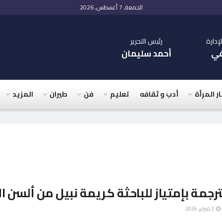
الجمعة, 7 أغسطس, 2026
دارة
رئيس التحرير
في
أحمد سليمان
ار المرأة
أدب و ثقافه
تعليم
فن
طيران
المزيد
رجمة بإمتياز للباحثة كريمة نبيل من ألسن ال
2 فبراير، 2026