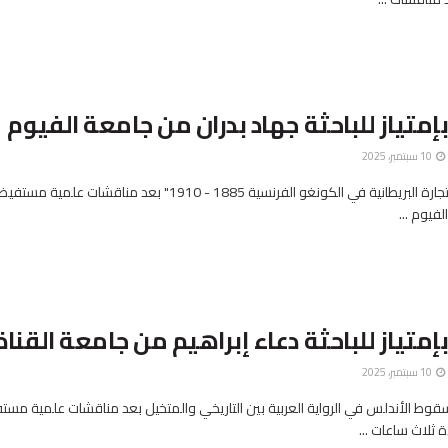
إمتياز للباحثة جهاد بدران من جامعة الفيوم
10 سبتمبر، 2025
» الرسالة ناقشت "التجارة البريطانية في الكونغو الفرنسية 1885 - 1910" بعد مناق
لفيوم ...
إمتياز للباحثة دعاء إبراهيم من جامعة القناة
10 سبتمبر، 2025
قوط الأندلس في الرواية العربية بين التاريخي والمتخيل بعد مناقشات علمية مست
ثلاث ساعات ...