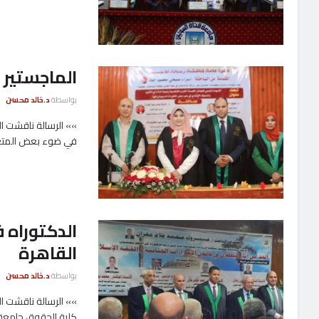
الماجستير 
بواسطة
د.خالد محسن
»» الرسالة ناقشت ا
في ضوء بعض المتغير
الدكتوراه 
القاهرة
بواسطة
د.خالد محسن
»» الرسالة ناقشت ال
كلية الحقوق جامعة .