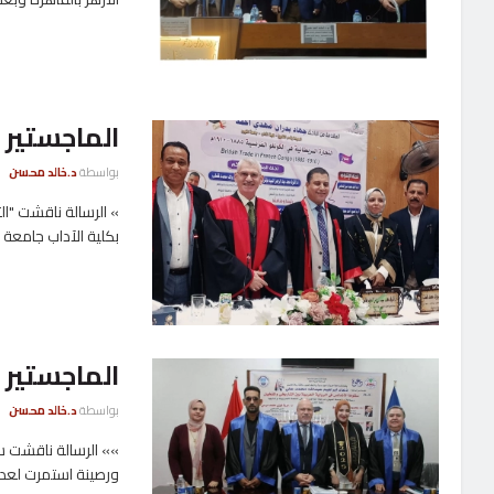
الماجستير ب
بواسطة
د.خالد محسن
بكلية الآداب جامعة ا
الماجستير ب
بواسطة
د.خالد محسن
»» الرسالة ناقشت س
ورصينة استمرت لعدة 