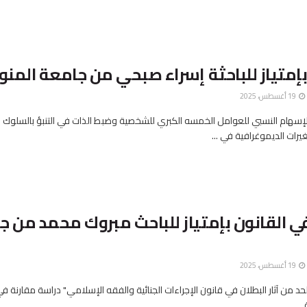
بإمتياز للباحثة إسراء صبحي من جامعة المن
19 أغسطس، 2025
لإسهام النسبي للعوامل الخمسه الكبري للشخصية وضبط الذات في التنبؤ بالسلوك ال
ات الديموغرافية في ...
في القانون بإمتياز للباحث مبروك محمد من 
19 أغسطس، 2025
حد من آثار البطلان في قانون الإجراءات الجنائية والفقه الإسلامي" دراسة مقارنة ف
..