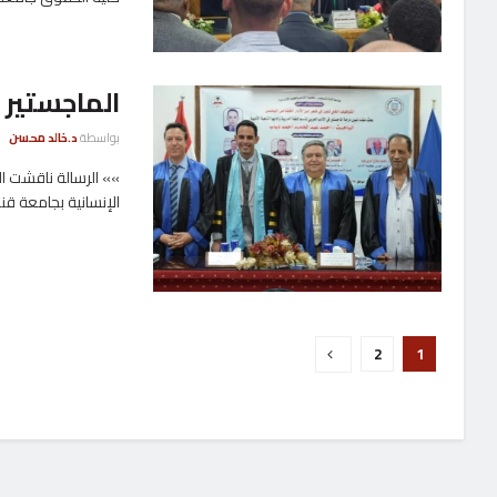
الماجستير ب
بواسطة
د.خالد محسن
»» الرسالة ناقشت ال
الإنسانية بجامعة قناة
2
1