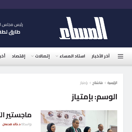
رئيس مجلس الإ
طارق لط
آخر الأخبار
استاد المساء
إتصالات
إقتصاد
أخب
الرئيسية
هاشتاج
بإمتياز
الوسم:
بإمتياز
ماجستير الت
بواسطة
د.خالد محسن