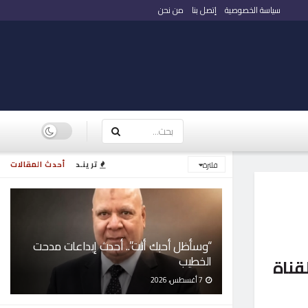
سياسة الخصوصية
إتصل بنا
من نحن
ترينـد
أحدث المقالات
فلترة
“وسأظل أحبك أنت”.. أحدث إبداعات مدحت
الخطيب
قناة
7 أغسطس، 2026