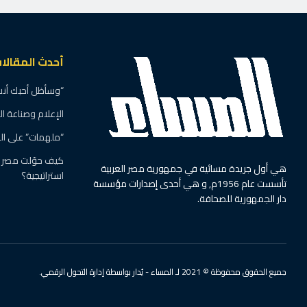
أحدث المقالا
“وسأظل أحبك أنت”
الإعلام وصناعة ا
“ملهمات” على ال
كيف حوّلت مصر ال
هي أول جريدة مسائية في جمهورية مصر العربية
استراتيجية؟
تأسست عام 1956م, و هي أحدى إصدارات مؤسسة
دار الجمهورية للصحافة.
جميع الحقوق محفوظة © 2021 لـ المساء - يُدار بواسطة إدارة التحول الرقمي.