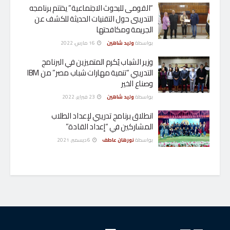
“القومى للبحوث الاجتماعية” يختتم برنامجه
التدريبى حول التقنيات الحديثة للكشف عن
الجريمة ومكافحتها
بواسطة
وليد شاهين
16 مارس، 2022
وزير الشباب يُكرم المتميزين في البرنامج
التدريبي “تنمية مهارات شباب مصر” من IBM
وصناع الخير
بواسطة
وليد شاهين
23 فبراير، 2022
انطلاق برنامج تدريبي لإعداد الطلاب
المشاركين في “إعداد القادة”
بواسطة
نورهان عاطف
6 ديسمبر، 2021