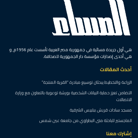
هي أول جريدة مسائية في جمهورية مصر العربية تأسست عام 1956م, و
هي أحدى إصدارات مؤسسة دار الجمهورية للصحافة.
أحدث المقالات
الزراعة والتخطيط يبحثان توسيع مبادرة “القرية المنتجة”
التضامن تعزز حماية البيانات الشخصية بورشة توعوية بالتعاون مع وزارة
الاتصالات
مسجد سادات قريش ببلبيس الشرقية
الماجستير للباحثة منى البطراوي من جامعة عين شمس
إشترك معنا