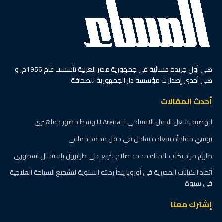
هي أول جريدة مسائية في جمهورية مصر العربية تأسست عام 1956م, و
هي أحدى إصدارات مؤسسة دار الجمهورية للصحافة.
أحدث المقالات
الهضبة يشعل الحفل الافتتاحي لـ U Arena وسط حضور جماهيري
بوسي مفاجأة سعادة ساحل في حفل محمد حماقي
طارق مراد يكتب: الملك محمد صلاح يتربع علي طرابزون بإستقبال اسطوري
أتحاد الكيانات المصرية فى أوروبا يبدأ رحلته السنوية لتشجيع السياحة العلاجية
فى سيوة
إشترك معنا