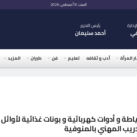
السبت, 8 أغسطس, 2026
دارة
رئيس التحرير
في
أحمد سليمان
ار المرأة
أدب و ثقافه
تعليم
فن
طيران
المزيد
طة و أدوات كهربائية و بونات غذائية لأوائل
ريب المهني بالمنوفية