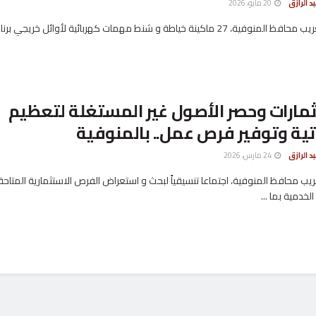
د الرازق
20 مايو، 2026
سلّم اللواء عمرو الغريب محافظ المنوفية، 27 ماكينة خياطة و شنط مهمات كهربائية لأوائل خريجي ب
مارات وحصر الأصول غير المستغلة لتعظيم
اتية وتوفير فرص عمل.. بالمنوفية
د الرازق
24 مارس، 2026
ريب محافظ المنوفية، اجتماعا تنسيقياً لبحث و استعراض الفرص الاستثمارية المتاح
الخدمية بما ...