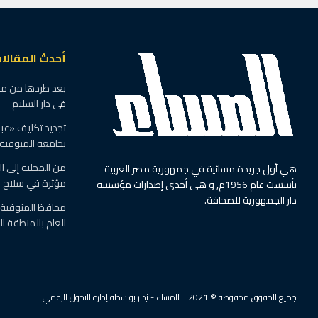
أحدث المقالا
بعد طردها من منز
في دار السلام
تجديد تكليف «عبد
بجامعة المنوفية
من المحلية إلى 
هي أول جريدة مسائية في جمهورية مصر العربية
مؤثرة في سلاح 
تأسست عام 1956م, و هي أحدى إصدارات مؤسسة
دار الجمهورية للصحافة.
محافظ المنوفية ي
العام بالمنطقة الص
جميع الحقوق محفوظة © 2021 لـ المساء - يُدار بواسطة إدارة التحول الرقمي.