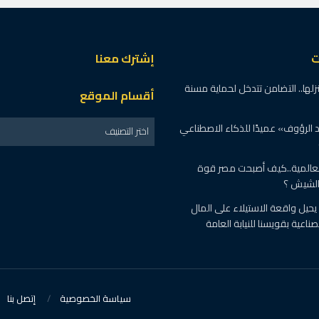
ت
إشترك معنا
لها.. التضامن تتدخل لحماية مسنة
أقسام الموقع
 الرؤوف» عميدًا للذكاء الاصطناعي
اختر التصنيف
العالمية..كيف أصبحت مصر قوة
الشيش ؟
حيل واقعة الاستيلاء على المال
ناعية بقويسنا للنيابة العامة
سياسة الخصوصية
إتصل بنا