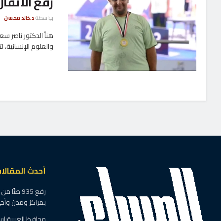
رفع الأثقال
بواسطة
د.خالد محسن
هنأ الدكتور ناصر سع
والعلوم الإنسانية، لت
أحدث المقالا
رفع 935 ط
بمراكز ومدن وأحيا
محافظ الغربية:استم