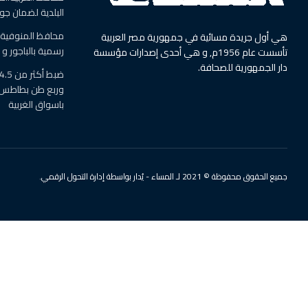
البلدية لضمان جودة رغ
محافظ المنوفية ي
هي أول جريدة مسائية في جمهورية مصر العربية
رسمية بالباجور و 
تأسست عام 1956م, و هي أحدى إصدارات مؤسسة
دار الجمهورية للصحافة.
وربع طن بطاطس م
باسواق الغربية
جميع الحقوق محفوظة © 2021 لـ المساء - يُدار بواسطة إدارة التحول الرقمي.