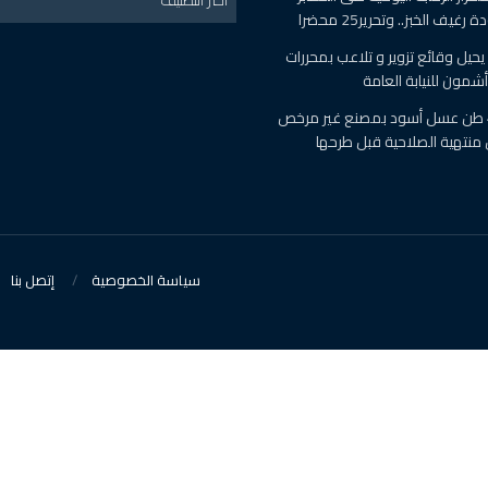
يف الخبز.. وتحرير25 محضرا
حيل وقائع تزوير و تلاعب بمحررات
أشمون للنيابة العامة
ضبط أكثر من 4.5 طن عسل أسود بمصنع غير مرخص
نتهية الصلاحية قبل طرحها
سياسة الخصوصية
إتصل بنا