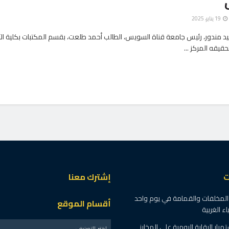
19 يناير، 2025
يد مندور، رئيس جامعة قناة السويس، الطالب أحمد طلعت، بقسم المكتبات بكلية ال
حقيقه المركز ...
ت
إشترك معنا
نًا من المخلفات والقمامة في يوم واحد
أقسام الموقع
ء الغربية
رار الرقابة اليومية على المخابز
اختر التصنيف