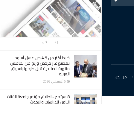
إعـــلان
ضبط أكثر من 4.5 طن عسل أسود
بمصنع غير مرخص وربع طن بطاطس
منتهية الصلاحية قبل طرحها باسواق
الغربية
من نحن
6 أغسطس، 2026
8 سبتمبر ..انطلاق مؤتمر جامعة القناة
الثامن للدراسات والبحوث
6 أغسطس، 2026
الصحة توثق الإطار التنفيذي الوطني
للقضاء على التهاب السحايا الوبائي