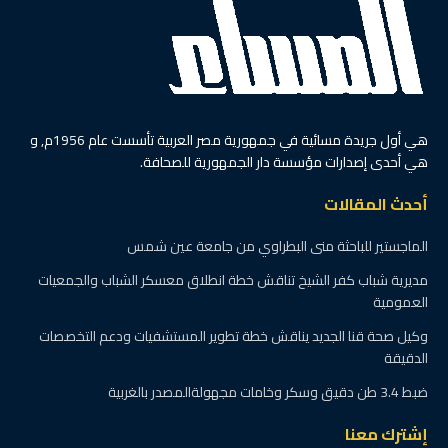
هي أول جريدة مسائية في جمهورية مصر العربية تأسست عام 1956م, و
هي أحدى إصدارات مؤسسة دار الجمهورية للصحافة.
أحدث المقالات
الماجستير للباحثة منى البطراوي من جامعة عين شمس
مديرية شباب كفر الشيخ تناقش خطة انطلاق معسكر الشباب والجمعيات
العمومية
وكيل صحة قنا الجديد يناقش خطة تطوير المستشفيات ودعم التخصصات
الدقيقة
ضبط 3.4 طن دقيق وسكر وخامات مجهولةالمصدر بالغربية
إشترك معنا