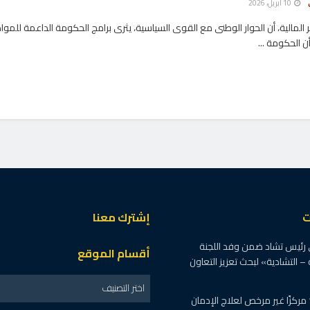
10 أبريل، 2026
المالية، أن الحوار الوطنى مع القوى السياسية، يثرى برامج الحكومة الداعمة للمو
ن الحكومة ...
ت
إشترك معنا
 رئيس تشاد ضمن وفد اللجنة
أقسام الموقع
 – التشادية» لبحث تعزيز التعاون
اختر التصنيف
الصحة : اغلاق 19 مركزًا غير مرخص لعلاج الإدمان