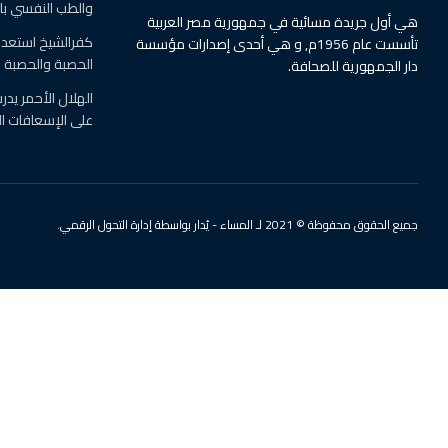
والطب النفسي ب
هي أول جريدة مسائية في جمهورية مصر العربية
كفرالشيخ استعدت
تأسست عام 1956م, و هي أحدى إصدارات مؤسسة
الحصبة والحصبة ال
دار الجمهورية للصحافة.
الهلال الأحمر يد
على الإسعافات ال
جميع الحقوق محفوظة © 2021 لـ المساء - يُدار بواسطة إدارة التحول الرقمي.