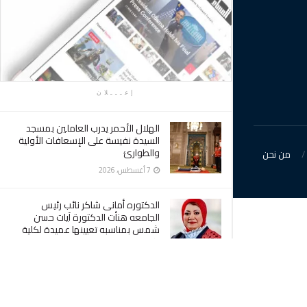
إعـــلان
الهلال الأحمر يدرب العاملين بمسجد
السيدة نفيسة على الإسعافات الأولية
والطوارئ
من نحن
7 أغسطس، 2026
الدكتوره أمانى شاكر نائب رئيس
الجامعه هنأت الدكتورة آيات حسن
شمس بمناسبه تعيينها عميدة لكلية
الآداب
7 أغسطس، 2026
وكيل وزاره الصحه بكفرالشيخ : أهالي
سيدي سالم تحقق حلمهم بإنشاء