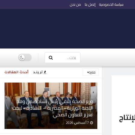
سياسة الخصوصية
إتصل بنا
من نحن
ترينـد
أحدث المقالات
فلترة
وزير الصحة يلتقي رئيس تشاد ضمن وفد
اللجنة الوزارية «المصرية – التشادية» لبحث
تعزيز التعاون الصحي
نتاج
7 أغسطس، 2026