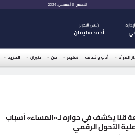
الخميس, 6 أغسطس, 2026
دارة
رئيس التحرير
في
أحمد سليمان
ار المرأة
أدب و ثقافه
تعليم
فن
طيران
المزيد
 قنا يكشف في حواره لـ«المساء» أسباب
ملية التحول الرقمي