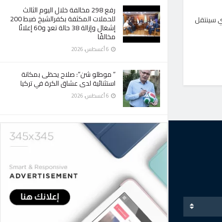
رفع 298 مخالفة خلال اليوم الثالث
للحملات المكثفة بكفرالشيخ ضبط 200
ثي سينتقل
إشغال وإزالة 38 حالة تعدٍ و60 إعلانًا
مخالفًا
6 أغسطس، 2026
” موطلو شن”: صلاح يحظى بمكانة
استثنائية لدى عشاق الكرة في تركيا
6 أغسطس، 2026