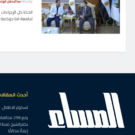
بواسطة
عبدالرحمن أبوزك
اتخذنا كل الإجراءات
لجامعة قنا حوكمة ..
أحدث المقالا
اسكوتر الاطفال ٠ ٠يغزو شوارع ديروط
رفع 298 م
إعلانًا مخالفًا