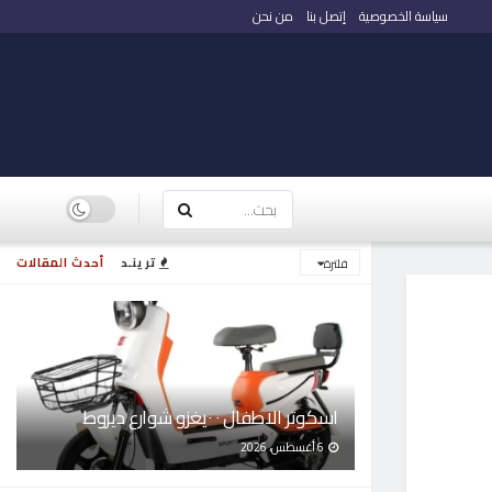
سياسة الخصوصية
إتصل بنا
من نحن
ترينـد
أحدث المقالات
فلترة
اسكوتر الاطفال ٠ ٠يغزو شوارع ديروط
6 أغسطس، 2026