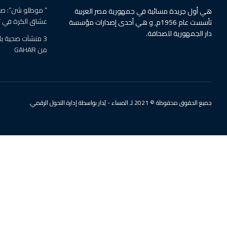
” موطلو شن”: صلا
هي أول جريدة مسائية في جمهورية مصر العربية
عشاق الكرة في تر
تأسست عام 1956م, و هي أحدى إصدارات مؤسسة
دار الجمهورية للصحافة.
3 منشآت صحية با
من GAHAR
جميع الحقوق محفوظة © 2021 لـ المساء - يُدار بواسطة إدارة التحول الرقمي.