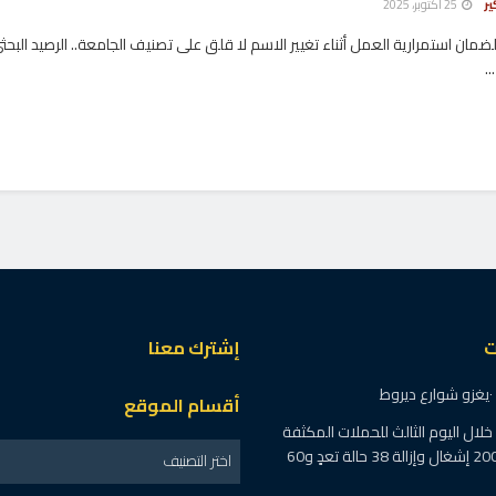
ير
25 أكتوبر، 2025
 لضمان استمرارية العمل أثناء تغيير الاسم لا قلق على تصنيف الجامعة.. الرصيد البح
.
ت
إشترك معنا
أقسام الموقع
خالفة خلال اليوم الثالث للحملات المكثفة
بكفرالشيخ ضبط 200 إشغال وإزالة 38 حالة تعدٍ و60
اختر التصنيف