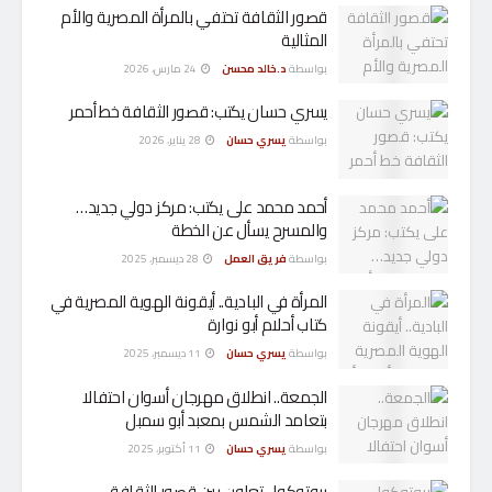
قصور الثقافة تحتفي بالمرأة المصرية والأم
المثالية
بواسطة
د.خالد محسن
24 مارس، 2026
يسري حسان يكتب: قصور الثقافة خط أحمر
بواسطة
يسري حسان
28 يناير، 2026
أحمد محمد على يكتب: مركز دولي جديد…
والمسرح يسأل عن الخطة
بواسطة
فريق العمل
28 ديسمبر، 2025
المرأة في البادية.. أيقونة الهوية المصرية في
كتاب أحلام أبو نوارة
بواسطة
يسري حسان
11 ديسمبر، 2025
الجمعة.. انطلاق مهرجان أسوان احتفالا
بتعامد الشمس بمعبد أبو سمبل
بواسطة
يسري حسان
11 أكتوبر، 2025
بروتوكول تعاون بين قصور الثقافة