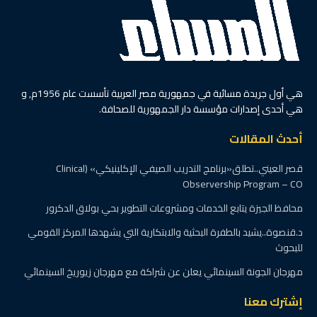
هي أول جريدة مسائية في جمهورية مصر العربية تأسست عام 1956م, و
هي أحدى إصدارات مؤسسة دار الجمهورية للصحافة.
أحدث المقالات
قصر العيني..تطلق«برنامج التدريب الصيفي الإكلينيكي» (Clinical
Observership Program – CO
محافظ الجيزة يتابع الخدمات ومشروعات التطوير بحي بولاق الدكرور
د.قنصوة..يشيد بالطفرة البحثية والابتكارية التي يشهدها المركز القومي
للبحوث
مهرجان الجونة السينمائي يعلن عن شراكة مع مهرجان زيوريخ السينمائي
إشترك معنا